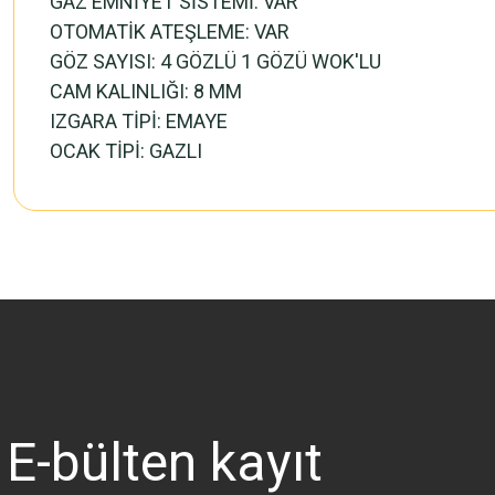
GAZ EMNİYET SİSTEMİ: VAR
OTOMATİK ATEŞLEME: VAR
GÖZ SAYISI: 4 GÖZLÜ 1 GÖZÜ WOK'LU
CAM KALINLIĞI: 8 MM
IZGARA TİPİ: EMAYE
OCAK TİPİ: GAZLI
Bu ürünün fiyat bilgisi, resim, ürün açıklamalarında ve diğer konularda 
Görüş ve önerileriniz için teşekkür ederiz.
Ürün resmi kalitesiz, bozuk veya görüntülenemiyor.
Ürün açıklamasında eksik bilgiler bulunuyor.
Ürün bilgilerinde hatalar bulunuyor.
Ürün fiyatı diğer sitelerden daha pahalı.
E-bülten
kayıt
Bu ürüne benzer farklı alternatifler olmalı.