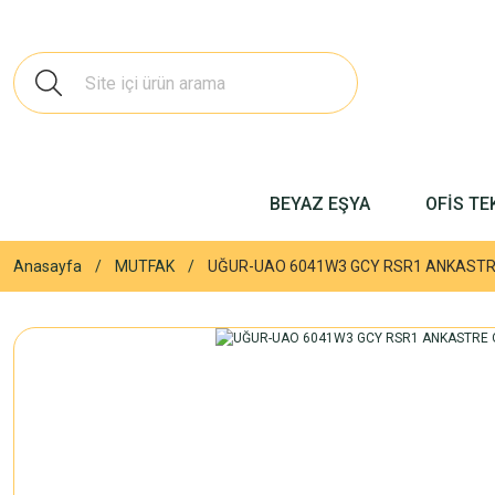
BEYAZ EŞYA
OFİS TE
Anasayfa
MUTFAK
UĞUR-UAO 6041W3 GCY RSR1 ANKAST