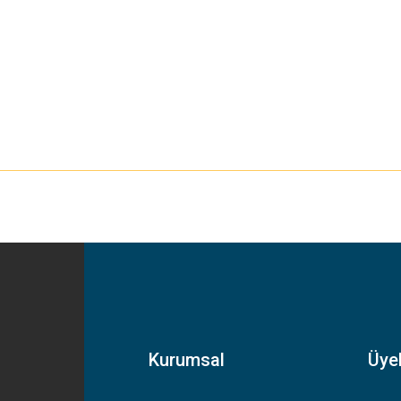
yetersiz gördüğünüz noktaları öneri formunu kullanarak tarafımıza iletebilirsiniz
Bu ürüne ilk yorumu siz yapın!
Yorum Yaz
Kurumsal
Üyel