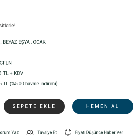
itlerle!
,
BEYAZ EŞYA
,
OCAK
GFLN
3 TL + KDV
 TL (%5,00 havale indirimi)
SEPETE EKLE
HEMEN AL
orum Yaz
Tavsiye Et
Fiyatı Düşünce Haber Ver