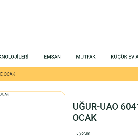
KNOLOJİLERİ
EMSAN
MUTFAK
KÜÇÜK EV 
RE OCAK
UĞUR-UAO 604
OCAK
0 yorum