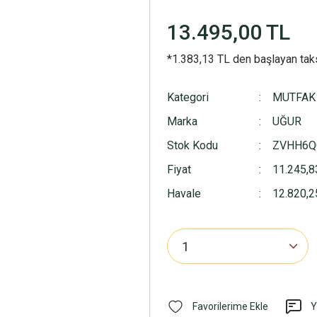
13.495,00 TL
*1.383,13 TL den başlayan taks
Kategori
MUTFAK
Marka
UĞUR
Stok Kodu
ZVHH6Q
Fiyat
11.245,8
Havale
12.820,25
Y