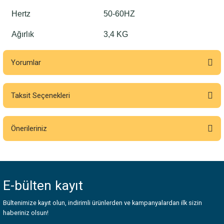
Hertz
50-60HZ
Ağırlık
3,4 KG
Yorumlar
Taksit Seçenekleri
Bu ürüne ilk yorumu siz yapın!
Önerileriniz
Yorum Yaz
Bu ürünün fiyat bilgisi, resim, ürün açıklamalarında ve diğer konularda
yetersiz gördüğünüz noktaları öneri formunu kullanarak tarafımıza
iletebilirsiniz.
E-bülten
kayıt
Görüş ve önerileriniz için teşekkür ederiz.
Bültenimize kayıt olun, indirimli ürünlerden ve kampanyalardan ilk sizin
Ürün resmi kalitesiz, bozuk veya görüntülenemiyor.
haberiniz olsun!