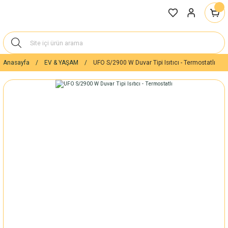
Anasayfa
EV & YAŞAM
UFO S/2900 W Duvar Tipi Isıtıcı - Termostatlı