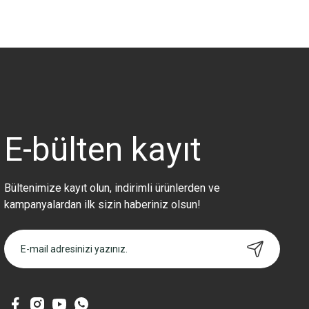
Bu ürünün fiyat bilgisi, resim, ürün açıklamalarında ve diğer konularda 
Görüş ve önerileriniz için teşekkür ederiz.
Ürün resmi kalitesiz, bozuk veya görüntülenemiyor.
Ürün açıklamasında eksik bilgiler bulunuyor.
Ürün bilgilerinde hatalar bulunuyor.
Ürün fiyatı diğer sitelerden daha pahalı.
E-bülten
kayıt
Bu ürüne benzer farklı alternatifler olmalı.
Bültenimize kayıt olun, indirimli ürünlerden ve
kampanyalardan ilk sizin haberiniz olsun!