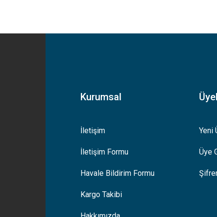
yetersiz gördüğünüz noktaları öneri formunu kullanarak tarafımıza iletebilirsiniz
Bu ürüne ilk yorumu siz yapın!
Yorum Yaz
Kurumsal
Üyel
İletişim
Yeni 
İletişim Formu
Üye G
Gönder
Havale Bildirim Formu
Şifr
Kargo Takibi
Hakkımızda