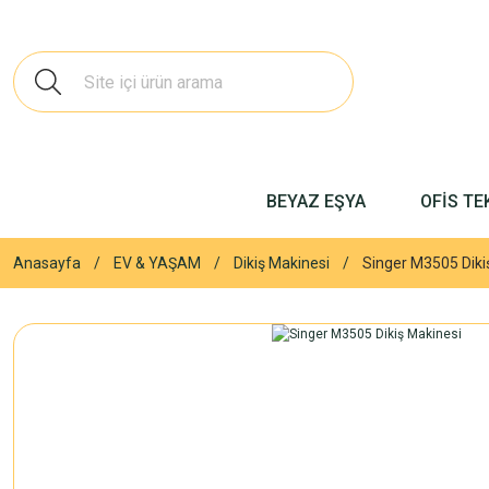
BEYAZ EŞYA
OFİS TE
Anasayfa
EV & YAŞAM
Dikiş Makinesi
Singer M3505 Diki