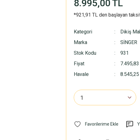
8.995,00 TL
*921,91 TL den başlayan taksit
Kategori
Dikiş Ma
Marka
SİNGER
Stok Kodu
931
Fiyat
7.495,83
Havale
8.545,25 
Y