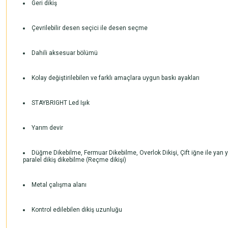
Geri dikiş
Çevrilebilir desen seçici ile desen seçme
Dahili aksesuar bölümü
Kolay değiştirilebilen ve farklı amaçlara uygun baskı ayakları
STAYBRIGHT Led Işık
Yarım devir
Düğme Dikebilme, Fermuar Dikebilme, Overlok Dikişi, Çift iğne ile yan 
paralel dikiş dikebilme (Reçme dikişi)
Metal çalışma alanı
Kontrol edilebilen dikiş uzunluğu