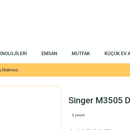
KNOLOJİLERİ
EMSAN
MUTFAK
KÜÇÜK EV 
ş Makinesi
Singer M3505 D
0 yorum