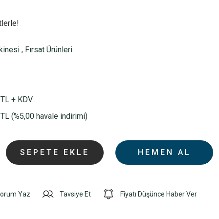
lerle!
kinesi
,
Fırsat Ürünleri
 TL + KDV
TL (%5,00 havale indirimi)
SEPETE EKLE
HEMEN AL
orum Yaz
Tavsiye Et
Fiyatı Düşünce Haber Ver