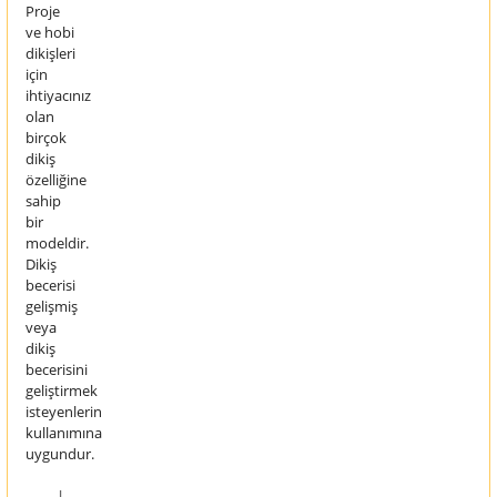
Proje
ve hobi
dikişleri
için
ihtiyacınız
olan
birçok
dikiş
özelliğine
sahip
bir
modeldir.
Dikiş
becerisi
gelişmiş
veya
dikiş
becerisini
geliştirmek
isteyenlerin
kullanımına
uygundur.
l