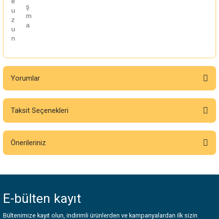
e
ş
u
m
z
a
u
n
Yorumlar
Taksit Seçenekleri
Bu ürüne ilk yorumu siz yapın!
Önerileriniz
Yorum Yaz
Bu ürünün fiyat bilgisi, resim, ürün açıklamalarında ve diğer konularda
yetersiz gördüğünüz noktaları öneri formunu kullanarak tarafımıza
iletebilirsiniz.
E-bülten
kayıt
Görüş ve önerileriniz için teşekkür ederiz.
Bültenimize kayıt olun, indirimli ürünlerden ve kampanyalardan ilk sizin