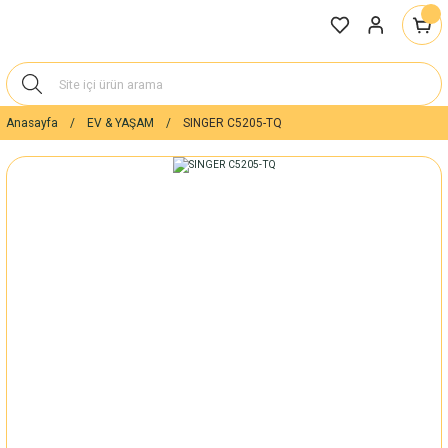
Anasayfa
EV & YAŞAM
SINGER C5205-TQ