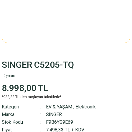
SINGER C5205-TQ
0 yorum
8.998,00 TL
*922,22 TL den başlayan taksitlerle!
Kategori
EV & YAŞAM
,
Elektronik
Marka
SİNGER
Stok Kodu
F9B6YG9E69
Fiyat
7.498,33 TL + KDV