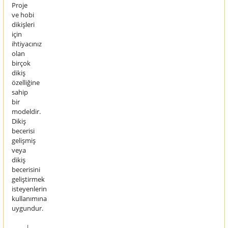
Proje
ve hobi
dikişleri
için
ihtiyacınız
olan
birçok
dikiş
özelliğine
sahip
bir
modeldir.
Dikiş
becerisi
gelişmiş
veya
dikiş
becerisini
geliştirmek
isteyenlerin
kullanımına
uygundur.
l