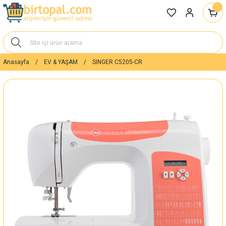
Anasayfa
EV & YAŞAM
SINGER C5205-CR