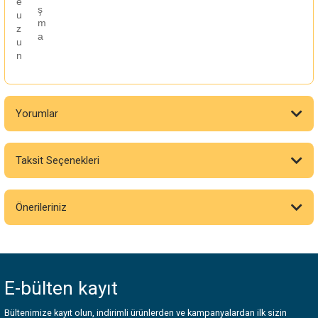
e
ş
u
m
z
a
u
n
Yorumlar
Taksit Seçenekleri
Bu ürüne ilk yorumu siz yapın!
Önerileriniz
Yorum Yaz
Bu ürünün fiyat bilgisi, resim, ürün açıklamalarında ve diğer konularda
yetersiz gördüğünüz noktaları öneri formunu kullanarak tarafımıza
iletebilirsiniz.
E-bülten
kayıt
Görüş ve önerileriniz için teşekkür ederiz.
Bültenimize kayıt olun, indirimli ürünlerden ve kampanyalardan ilk sizin