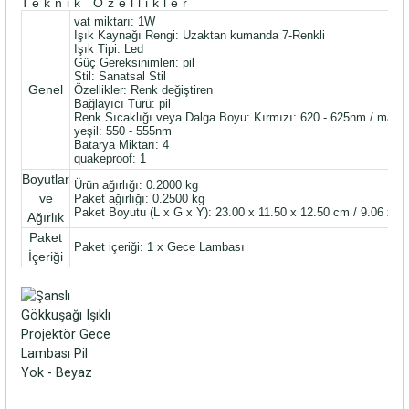
Teknik Özellikler
vat miktarı: 1W
Işık Kaynağı Rengi: Uzaktan kumanda 7-Renkli
Işık Tipi: Led
Güç Gereksinimleri: pil
Stil: Sanatsal Stil
Genel
Özellikler: Renk değiştiren
Bağlayıcı Türü: pil
Renk Sıcaklığı veya Dalga Boyu: Kırmızı: 620 - 625nm / mavi:
yeşil: 550 - 555nm
Batarya Miktarı: 4
quakeproof: 1
Boyutlar
Ürün ağırlığı: 0.2000 kg
ve
Paket ağırlığı: 0.2500 kg
Paket Boyutu (L x G x Y): 23.00 x 11.50 x 12.50 cm / 9.06 x 4.
Ağırlık
Paket
Paket içeriği: 1 x Gece Lambası
İçeriği