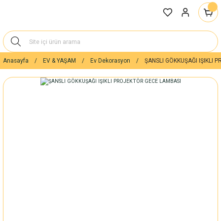
Anasayfa
EV & YAŞAM
Ev Dekorasyon
ŞANSLI GÖKKUŞAĞI IŞIKLI 