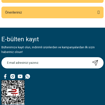
Bu ürüne ilk yorumu siz yapın!
Önerileriniz
Yorum Yaz
Bu ürünün fiyat bilgisi, resim, ürün açıklamalarında ve diğer konularda
yetersiz gördüğünüz noktaları öneri formunu kullanarak tarafımıza
iletebilirsiniz.
E-bülten
kayıt
Görüş ve önerileriniz için teşekkür ederiz.
Bültenimize kayıt olun, indirimli ürünlerden ve kampanyalardan ilk sizin
Ürün resmi kalitesiz, bozuk veya görüntülenemiyor.
haberiniz olsun!
Ürün açıklamasında eksik bilgiler bulunuyor.
Ürün bilgilerinde hatalar bulunuyor.
Ürün fiyatı diğer sitelerden daha pahalı.
Bu ürüne benzer farklı alternatifler olmalı.