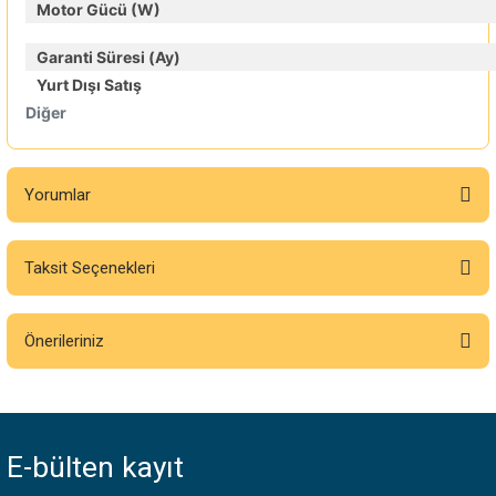
Motor Gücü (W)
Garanti Süresi (Ay)
Yurt Dışı Satış
Diğer
Yorumlar
Taksit Seçenekleri
Bu ürüne ilk yorumu siz yapın!
Önerileriniz
Yorum Yaz
Bu ürünün fiyat bilgisi, resim, ürün açıklamalarında ve diğer konularda
yetersiz gördüğünüz noktaları öneri formunu kullanarak tarafımıza
iletebilirsiniz.
E-bülten
kayıt
Görüş ve önerileriniz için teşekkür ederiz.