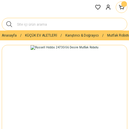
Anasayfa
KÜÇÜK EV ALETLERİ
Karıştırıcı & Doğrayıcı
Mutfak Robot