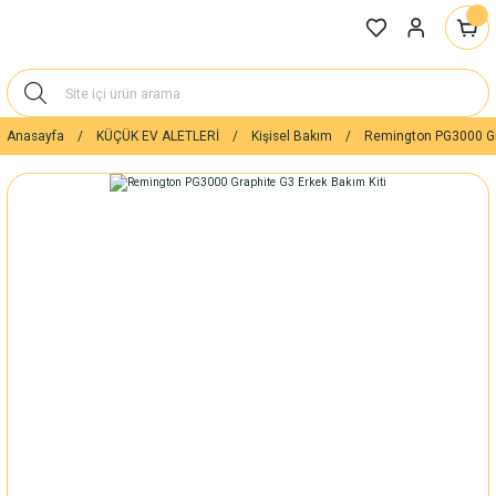
Anasayfa
KÜÇÜK EV ALETLERİ
Kişisel Bakım
Remington PG3000 Gra