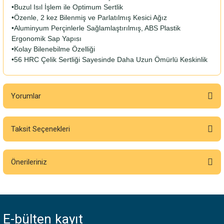
•Buzul Isıl İşlem ile Optimum Sertlik
•Özenle, 2 kez Bilenmiş ve Parlatılmış Kesici Ağız
•Aluminyum Perçinlerle Sağlamlaştırılmış, ABS Plastik
Ergonomik Sap Yapısı
•Kolay Bilenebilme Özelliği
•56 HRC Çelik Sertliği Sayesinde Daha Uzun Ömürlü Keskinlik
Yorumlar
Taksit Seçenekleri
Bu ürüne ilk yorumu siz yapın!
Önerileriniz
Yorum Yaz
Bu ürünün fiyat bilgisi, resim, ürün açıklamalarında ve diğer konularda
yetersiz gördüğünüz noktaları öneri formunu kullanarak tarafımıza
iletebilirsiniz.
E-bülten
kayıt
Görüş ve önerileriniz için teşekkür ederiz.