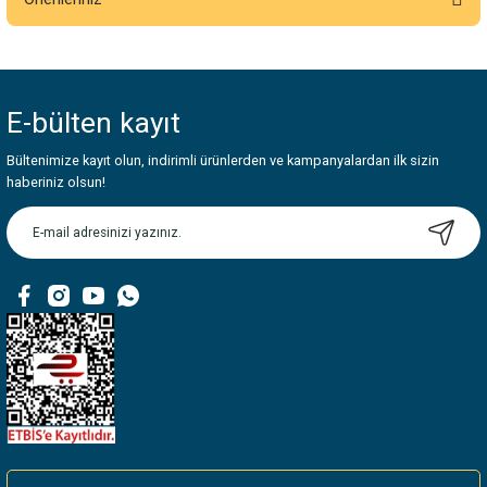
Yorum Yaz
Bu ürünün fiyat bilgisi, resim, ürün açıklamalarında ve diğer konularda
yetersiz gördüğünüz noktaları öneri formunu kullanarak tarafımıza
iletebilirsiniz.
E-bülten
kayıt
Görüş ve önerileriniz için teşekkür ederiz.
Bültenimize kayıt olun, indirimli ürünlerden ve kampanyalardan ilk sizin
Ürün resmi kalitesiz, bozuk veya görüntülenemiyor.
haberiniz olsun!
Ürün açıklamasında eksik bilgiler bulunuyor.
Ürün bilgilerinde hatalar bulunuyor.
Ürün fiyatı diğer sitelerden daha pahalı.
Bu ürüne benzer farklı alternatifler olmalı.
Gönder