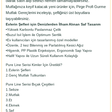
olarak satın alıp setinizi hemen tamamlayabilirsiniz.
Mutfağınıza keyif katacak yeni ürünler için, Pirge Profi Gurme
Mutfak Gereçlerini inceleyip, şefliğinizi üst boyutlara
taşıyabilirsiniz.
Evlerin Şefleri için Denizlerden İlham Alınan Saf Tasarım
•Yüksek Karbonlu Paslanmaz Çelik
•Buzul Isıl İşlem ile Optimum Sertlik
•Ev kullanıcıları için tasarlanmış özel modeller
•Özenle, 2 kez Bilenmiş ve Parlatılmış Kesici Ağız
•Hijyenik, PP Plastik Enjeksiyon, Ergonomik Sap Yapısı
•Hafif Yapısı ile Uzun Süreli Kullanım Kolaylığı
Pure Line Serisi Kimler İçin Üretildi?
1.Evlerin Şefleri
2.Genç Mutfak Tutkunları
Pure Line Serisi Bıçak Çeşitleri
1.Sebze
2.Mutfak
3.Et
4.Ekmek
5.Şef