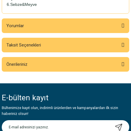
6.Sebze&Meyve
Yorumlar
Taksit Seçenekleri
Bu ürüne ilk yorumu siz yapın!
Önerileriniz
Yorum Yaz
Bu ürünün fiyat bilgisi, resim, ürün açıklamalarında ve diğer konularda
yetersiz gördüğünüz noktaları öneri formunu kullanarak tarafımıza
iletebilirsiniz.
E-bülten
kayıt
Görüş ve önerileriniz için teşekkür ederiz.
Bültenimize kayıt olun, indirimli ürünlerden ve kampanyalardan ilk sizin
Ürün resmi kalitesiz, bozuk veya görüntülenemiyor.
haberiniz olsun!
Ürün açıklamasında eksik bilgiler bulunuyor.
Ürün bilgilerinde hatalar bulunuyor.