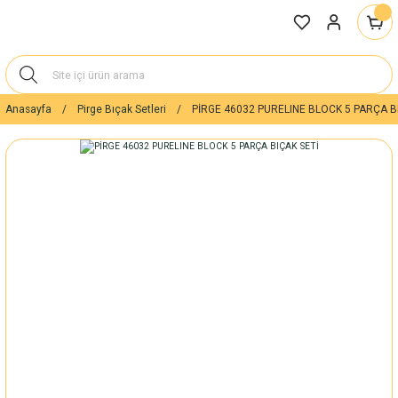
Anasayfa
Pirge Bıçak Setleri
PİRGE 46032 PURELINE BLOCK 5 PARÇA B