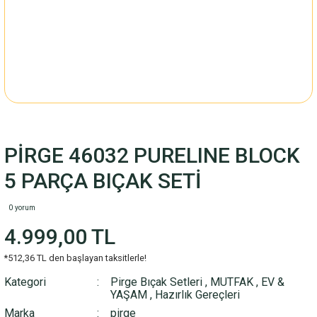
PİRGE 46032 PURELINE BLOCK
5 PARÇA BIÇAK SETİ
0 yorum
4.999,00 TL
*512,36 TL den başlayan taksitlerle!
Kategori
Pirge Bıçak Setleri
,
MUTFAK
,
EV &
YAŞAM
,
Hazırlık Gereçleri
Marka
pirge