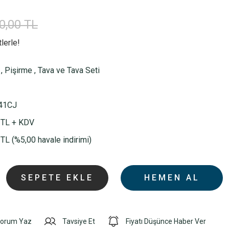
0,00 TL
lerle!
,
Pişirme
,
Tava ve Tava Seti
41CJ
 TL + KDV
TL (%5,00 havale indirimi)
SEPETE EKLE
HEMEN AL
orum Yaz
Tavsiye Et
Fiyatı Düşünce Haber Ver