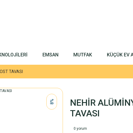
KNOLOJİLERİ
EMSAN
MUTFAK
KÜÇÜK EV 
OST TAVASI
NEHİR ALÜMİN
%8
TAVASI
0 yorum