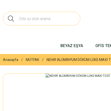
BEYAZ EŞYA
OFİS TE
Anasayfa
MUTFAK
NEHİR ALÜMİNYUM DÖKÜM LÜKS MAXİ T