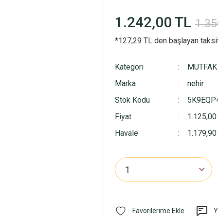
1.242,00 TL
1.35
*127,29 TL den başlayan taksit
Kategori
MUTFAK
Marka
nehir
Stok Kodu
5K9EQP
Fiyat
1.125,00
Havale
1.179,90 
Y