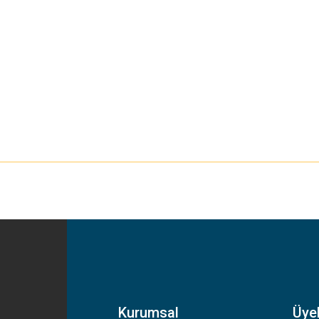
yetersiz gördüğünüz noktaları öneri formunu kullanarak tarafımıza iletebilirsiniz
Bu ürüne ilk yorumu siz yapın!
Yorum Yaz
Kurumsal
Üyel