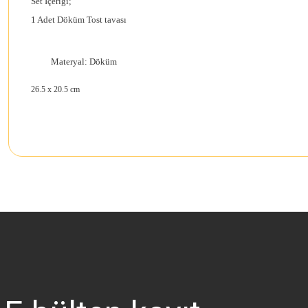
Set İçeriği;
1 Adet Döküm Tost tavası
Materyal: Döküm
26.5 x 20.5 cm
Bu ürünün fiyat bilgisi, resim, ürün açıklamalarında ve diğer konularda 
Görüş ve önerileriniz için teşekkür ederiz.
Ürün resmi kalitesiz, bozuk veya görüntülenemiyor.
Ürün açıklamasında eksik bilgiler bulunuyor.
Ürün bilgilerinde hatalar bulunuyor.
Ürün fiyatı diğer sitelerden daha pahalı.