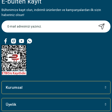
E-bülten
kayıt
Görüş ve önerileriniz için teşekkür ederiz.
Bültenimize kayıt olun, indirimli ürünlerden ve kampanyalardan ilk sizin
Ürün resmi kalitesiz, bozuk veya görüntülenemiyor.
haberiniz olsun!
Ürün açıklamasında eksik bilgiler bulunuyor.
Ürün bilgilerinde hatalar bulunuyor.
Ürün fiyatı diğer sitelerden daha pahalı.
Bu ürüne benzer farklı alternatifler olmalı.
Gönder
Kurumsal
Üyelik