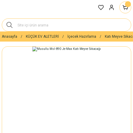
Anasayfa
KÜÇÜK EV ALETLERİ
İçecek Hazırlama
Katı Meyve Sıkac