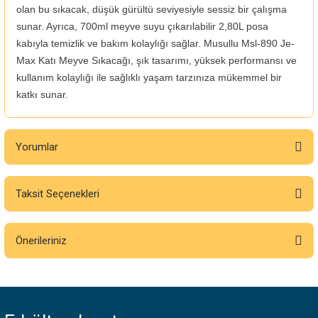
olan bu sıkacak, düşük gürültü seviyesiyle sessiz bir çalışma
sunar. Ayrıca, 700ml meyve suyu çıkarılabilir 2,80L posa
kabıyla temizlik ve bakım kolaylığı sağlar. Musullu Msl-890 Je-
Max Katı Meyve Sıkacağı, şık tasarımı, yüksek performansı ve
kullanım kolaylığı ile sağlıklı yaşam tarzınıza mükemmel bir
katkı sunar.
Yorumlar
Taksit Seçenekleri
Bu ürüne ilk yorumu siz yapın!
Önerileriniz
Yorum Yaz
Bu ürünün fiyat bilgisi, resim, ürün açıklamalarında ve diğer konularda
yetersiz gördüğünüz noktaları öneri formunu kullanarak tarafımıza
iletebilirsiniz.