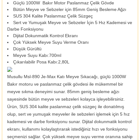
Güçlü 1000W Bakır Motor Paslanmaz Çelik Gövde
Bütün Meyve ve Sebzeler için 85mm Geniş Besleme Ağzı
SUS 304 Kalite Paslanmaz Çelik Süzgeç
Sert ve Yumuşak Meyve ve Sebzeler İçin 5 Hız Kademesi ve
Darbe Fonksiyonu
Dijital Dokunmatik Kontrol Ekranı
Çok Yüksek Meyve Suyu Verme Oranı
Düşük Gürültü
Meyve Suyu Kabı:700ml
Çıkarılabilir Posa Kabı:2,80L
Musullu Msl-890 Je-Max Katı Meyve Sıkacağı, güçlü 1000W
Bakır motoru ve paslanmaz çelik gövdesi ile mükemmel bir
meyve sıkma deneyimi sunar. 85mm geniş besleme ağzı
sayesinde bütün meyve ve sebzeleri kolayca işleyebilirsiniz.
Ürün, SUS 304 kalite paslanmaz çelik süzgeç ile donatılmış
olup, sert ve yumuşak meyveler ile sebzeleri işlemek için 5 hız
kademesi ve darbe fonksiyonu sunar. Dijital dokunmatik kontrol
ekranı, kullanımı kolaylaştırarak istediğiniz hızı ve fonksiyonu
seçmenizi sağlar. Çok yüksek meyve suyu verme oranına sahip