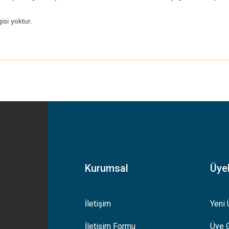
isi yoktur.
yetersiz gördüğünüz noktaları öneri formunu kullanarak tarafımıza iletebilirsiniz
Bu ürüne ilk yorumu siz yapın!
Yorum Yaz
Kurumsal
Üyel
İletişim
Yeni 
İletişim Formu
Üye G