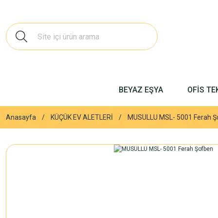
BEYAZ EŞYA
OFİS TE
Anasayfa
KÜÇÜK EV ALETLERİ
MUSULLU MSL- 5001 Ferah Ş