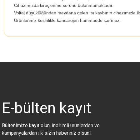
Cihazımızda kireçlenme sorunu bulunmamaktadır.
Voltaj düşüklüğünden meydana gelen ısı kaybının cihazımızla ilg
Ürünlerimiz kesinlikle kansarojen hammadde içermez.
Bu ürünün fiyat bilgisi, resim, ürün açıklamalarında ve diğer konularda 
Görüş ve önerileriniz için teşekkür ederiz.
Ürün resmi kalitesiz, bozuk veya görüntülenemiyor.
Ürün açıklamasında eksik bilgiler bulunuyor.
Ürün bilgilerinde hatalar bulunuyor.
Ürün fiyatı diğer sitelerden daha pahalı.
E-bülten
kayıt
Bu ürüne benzer farklı alternatifler olmalı.
Bültenimize kayıt olun, indirimli ürünlerden ve
kampanyalardan ilk sizin haberiniz olsun!