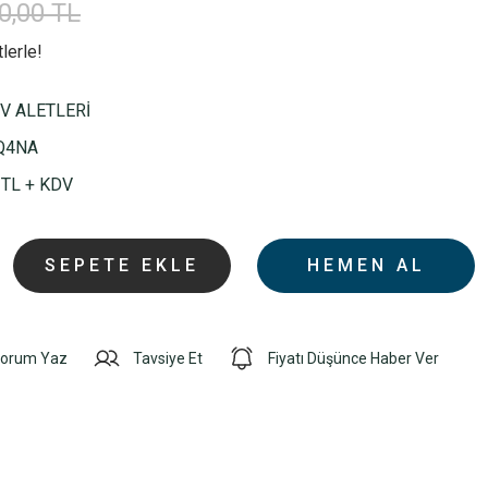
0,00 TL
lerle!
V ALETLERİ
Q4NA
 TL + KDV
SEPETE EKLE
HEMEN AL
orum Yaz
Tavsiye Et
Fiyatı Düşünce Haber Ver