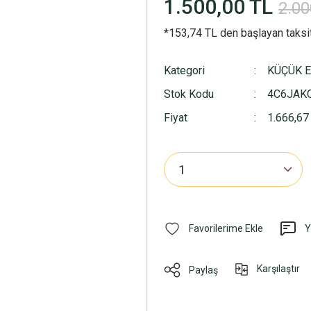
1.500,00 TL
2.00
*153,74 TL den başlayan taksit
Kategori
KÜÇÜK E
Stok Kodu
4C6JAK
Fiyat
1.666,67
Y
Karşılaştır
Paylaş