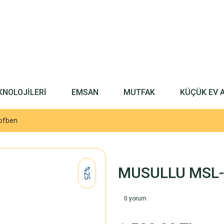
KNOLOJİLERİ
EMSAN
MUTFAK
KÜÇÜK EV 
ofben
MUSULLU MSL- 
%25
0 yorum