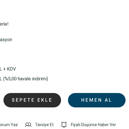
erle!
rasyon
L + KDV
 (%5,00 havale indirimi)
SEPETE EKLE
HEMEN AL
orum Yaz
Tavsiye Et
Fiyatı Düşünce Haber Ver