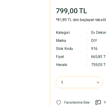
799,00 TL
*81,89 TL den başlayan taksitl
Kategori
Ev Deko
Marka
DIY
Stok Kodu
916
Fiyat
665,83 T
Havale
759,05 TL
Y