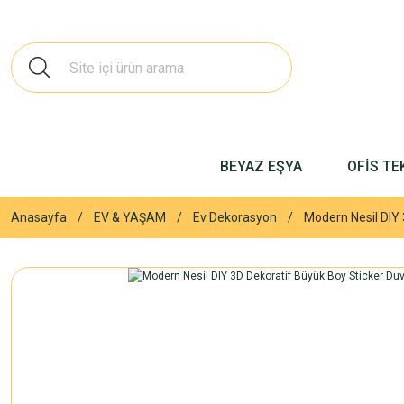
BEYAZ EŞYA
OFİS TE
Anasayfa
EV & YAŞAM
Ev Dekorasyon
Modern Nesil DIY