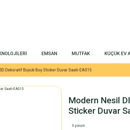
KNOLOJİLERİ
EMSAN
MUTFAK
KÜÇÜK EV 
 3D Dekoratif Büyük Boy Sticker Duvar Saati-EA015
Modern Nesil D
Sticker Duvar S
0 yorum