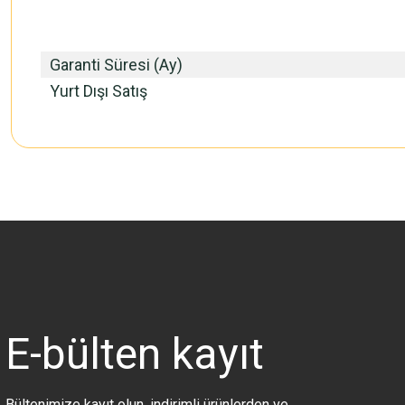
Garanti Süresi (Ay)
Yurt Dışı Satış
Bu ürünün fiyat bilgisi, resim, ürün açıklamalarında ve diğer konularda 
Görüş ve önerileriniz için teşekkür ederiz.
Ürün resmi kalitesiz, bozuk veya görüntülenemiyor.
Ürün açıklamasında eksik bilgiler bulunuyor.
Ürün bilgilerinde hatalar bulunuyor.
Ürün fiyatı diğer sitelerden daha pahalı.
E-bülten
kayıt
Bu ürüne benzer farklı alternatifler olmalı.
Bültenimize kayıt olun, indirimli ürünlerden ve