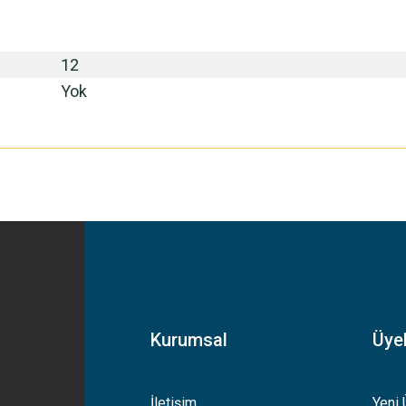
12
Yok
yetersiz gördüğünüz noktaları öneri formunu kullanarak tarafımıza iletebilirsiniz
Bu ürüne ilk yorumu siz yapın!
Yorum Yaz
Kurumsal
Üyel
İletişim
Yeni 