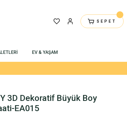
SEPET
ALETLERİ
EV & YAŞAM
IY 3D Dekoratif Büyük Boy
aati-EA015