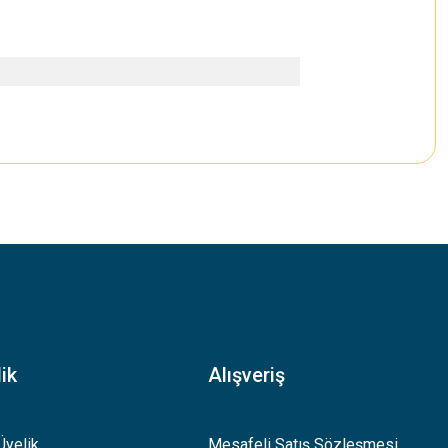
.
ik
Alışveriş
Üyelik
Mesafeli Satış Sözleşmesi