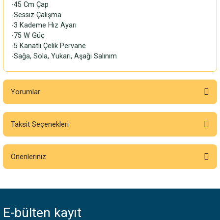
-45 Cm Çap
-Sessiz Çalışma
-3 Kademe Hız Ayarı
-75 W Güç
-5 Kanatlı Çelik Pervane
-Sağa, Sola, Yukarı, Aşağı Salınım
Yorumlar
Taksit Seçenekleri
Bu ürüne ilk yorumu siz yapın!
Önerileriniz
Yorum Yaz
Bu ürünün fiyat bilgisi, resim, ürün açıklamalarında ve diğer konularda
yetersiz gördüğünüz noktaları öneri formunu kullanarak tarafımıza
iletebilirsiniz.
E-bülten
kayıt
Görüş ve önerileriniz için teşekkür ederiz.