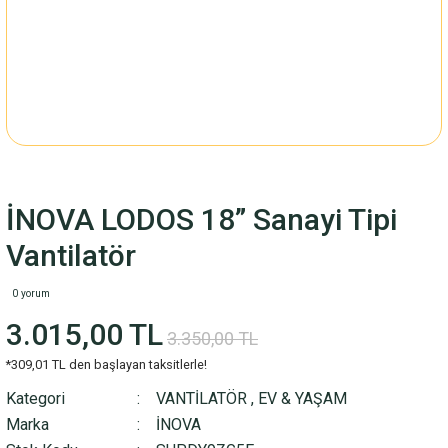
İNOVA LODOS 18” Sanayi Tipi
Vantilatör
0 yorum
3.015,00 TL
3.350,00 TL
*309,01 TL den başlayan taksitlerle!
Kategori
VANTİLATÖR
,
EV & YAŞAM
Marka
İNOVA