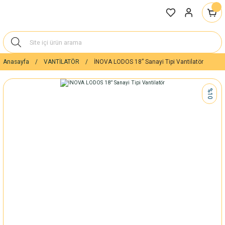
Anasayfa
VANTİLATÖR
İNOVA LODOS 18” Sanayi Tipi Vantilatör
%10