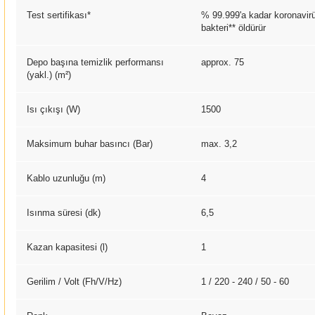
Test sertifikası*
% 99.999'a kadar koronavir
bakteri** öldürür
Depo başına temizlik performansı
approx. 75
(yakl.) (m²)
Isı çıkışı (W)
1500
Maksimum buhar basıncı (Bar)
max. 3,2
Kablo uzunluğu (m)
4
Isınma süresi (dk)
6,5
Kazan kapasitesi (l)
1
Gerilim / Volt (Fh/V/
Hz
)
1 / 220 - 240 / 50 - 60