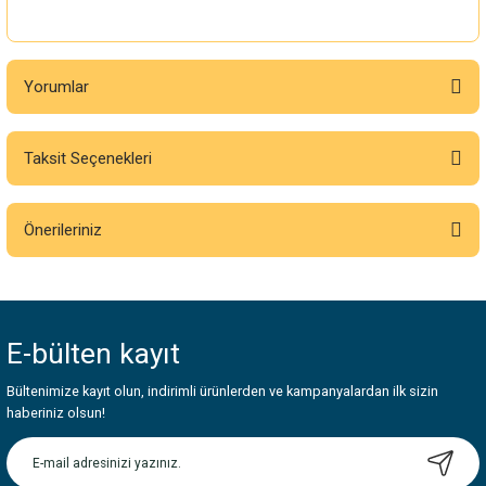
Yorumlar
Taksit Seçenekleri
Bu ürüne ilk yorumu siz yapın!
Önerileriniz
Yorum Yaz
Bu ürünün fiyat bilgisi, resim, ürün açıklamalarında ve diğer konularda
yetersiz gördüğünüz noktaları öneri formunu kullanarak tarafımıza
iletebilirsiniz.
E-bülten
kayıt
Görüş ve önerileriniz için teşekkür ederiz.
Bültenimize kayıt olun, indirimli ürünlerden ve kampanyalardan ilk sizin
Ürün resmi kalitesiz, bozuk veya görüntülenemiyor.
haberiniz olsun!
Ürün açıklamasında eksik bilgiler bulunuyor.
Ürün bilgilerinde hatalar bulunuyor.