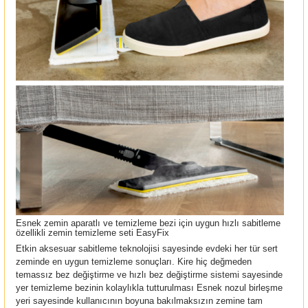
Esnek zemin aparatlı ve temizleme bezi için uygun hızlı sabitleme
özellikli zemin temizleme seti
EasyFix
Etkin aksesuar sabitleme teknolojisi sayesinde evdeki her tür sert
zeminde en uygun temizleme sonuçları. Kire hiç değmeden
temassız bez değiştirme ve hızlı bez değiştirme sistemi sayesinde
yer temizleme bezinin kolaylıkla tutturulması Esnek nozul birleşme
yeri sayesinde kullanıcının boyuna bakılmaksızın zemine tam