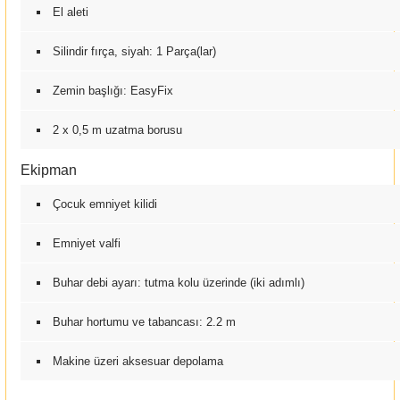
El aleti
Silindir fırça, siyah: 1 Parça(lar)
Zemin başlığı:
EasyFix
2 x 0,5 m uzatma borusu
Ekipman
Çocuk emniyet kilidi
Emniyet valfi
Buhar debi ayarı: tutma kolu üzerinde (iki adımlı)
Buhar hortumu ve tabancası: 2.2 m
Makine üzeri aksesuar depolama