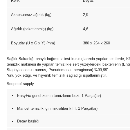
Renk
Beyaz
Aksesuarsız ağırlık (kg)
2,9
Ağırlık (paketlenmiş) (kg)
4,6
Boyutlar (U x G x Y) (mm)
380 x 254 x 260
Sağlık Bakanlığı onaylı bağımsız test kuruluşlarında yapılan testlerde,
temizlik makinesi ile yapılan temizlikle sert yüzeylerdeki bakterilerin (En
Staphylococcus aureus, Pseudomonas aeruginosa) %99,99'
*unu yok ettiği, ve hijyenik temizlik sağladığı ispatlanmıştır.
Scope of supply
EasyFix
genel zemin temizleme bezi: 1 Parça(lar)
Manuel temizlik için mikrofiber kılıf: 1 Parça(lar)
Detay başlığı