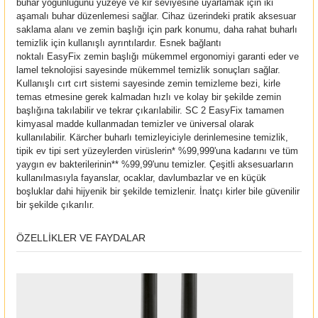
buhar yoğunluğunu yüzeye ve kir seviyesine uyarlamak için iki
aşamalı buhar düzenlemesi sağlar. Cihaz üzerindeki pratik aksesuar
saklama alanı ve zemin başlığı için park konumu, daha rahat buharlı
temizlik için kullanışlı ayrıntılardır. Esnek bağlantı
noktalı
EasyFix
zemin başlığı mükemmel ergonomiyi garanti eder ve
lamel teknolojisi sayesinde mükemmel temizlik sonuçları sağlar.
Kullanışlı cırt cırt sistemi sayesinde zemin temizleme bezi, kirle
temas etmesine gerek kalmadan hızlı ve kolay bir şekilde zemin
başlığına takılabilir ve tekrar çıkarılabilir. SC 2
EasyFix
tamamen
kimyasal madde kullanmadan temizler ve üniversal olarak
kullanılabilir. Kärcher buharlı temizleyiciyle derinlemesine temizlik,
tipik ev tipi sert yüzeylerden virüslerin* %99,999'una kadarını ve tüm
yaygın ev bakterilerinin** %99,99'unu temizler. Çeşitli aksesuarların
kullanılmasıyla fayanslar, ocaklar, davlumbazlar ve en küçük
boşluklar dahi hijyenik bir şekilde temizlenir. İnatçı kirler bile güvenilir
bir şekilde çıkarılır.
ÖZELLIKLER VE FAYDALAR