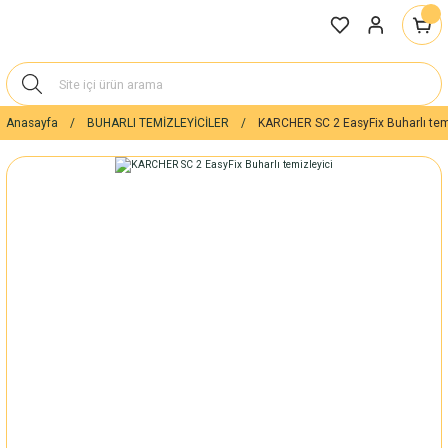
Anasayfa
BUHARLI TEMİZLEYİCİLER
KARCHER SC 2 EasyFix Buharlı tem