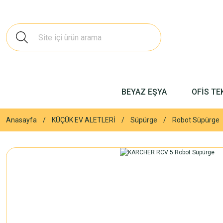
BEYAZ EŞYA
OFİS TE
Anasayfa
KÜÇÜK EV ALETLERİ
Süpürge
Robot Süpürge