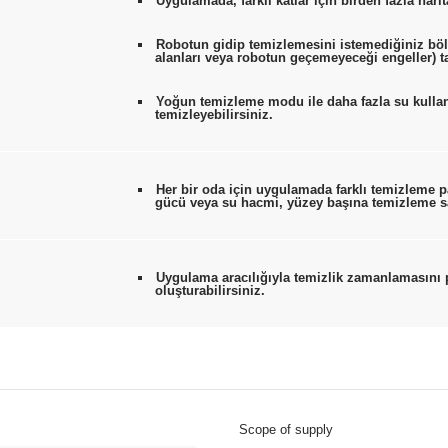
Uygulamada, farklı katlar için birden fazla harit
Robotun gidip temizlemesini istemediğiniz bölg
alanları veya robotun geçemeyeceği engeller) ta
Yoğun temizleme modu ile daha fazla su kullan
temizleyebilirsiniz.
Her bir oda için uygulamada farklı temizleme par
gücü veya su hacmi, yüzey başına temizleme sa
Uygulama aracılığıyla temizlik zamanlamasını p
oluşturabilirsiniz.
Scope of supply