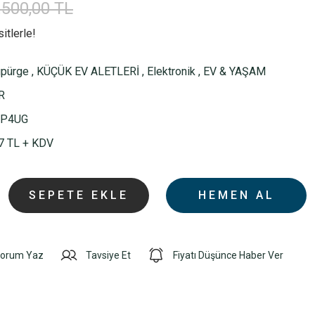
.500,00 TL
itlerle!
üpürge
,
KÜÇÜK EV ALETLERİ
,
Elektronik
,
EV & YAŞAM
R
P4UG
7 TL + KDV
SEPETE EKLE
HEMEN AL
orum Yaz
Tavsiye Et
Fiyatı Düşünce Haber Ver