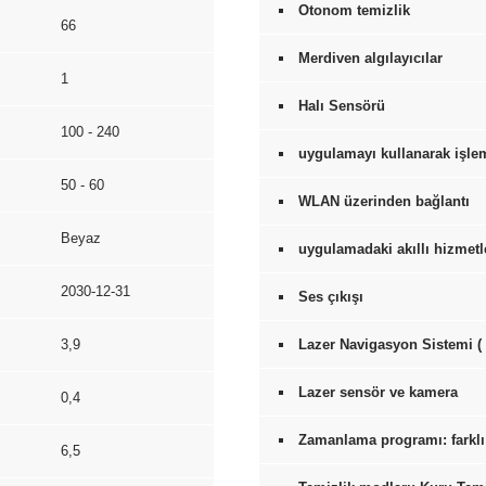
Otonom temizlik
66
Merdiven algılayıcılar
1
Halı Sensörü
100 - 240
uygulamayı kullanarak işle
50 - 60
WLAN üzerinden bağlantı
Beyaz
uygulamadaki akıllı hizmetle
2030-12-31
Ses çıkışı
3,9
Lazer Navigasyon Sistemi (
Lazer sensör ve kamera
0,4
Zamanlama programı: farkl
6,5