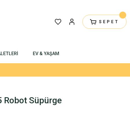
SEPET
ALETLERİ
EV & YAŞAM
 Robot Süpürge