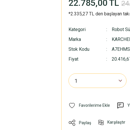
22.785,00 TL
24
*2.335,27 TL den başlayan taks
Kategori
Robot S
Marka
KARCHE
Stok Kodu
A7EHMS
Fiyat
20.416,6
Y
Karşılaştır
Paylaş