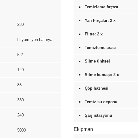
Temizleme fırçası
Yan Fırçalar: 2 x
230
Filtre: 2 x
Lityum iyon batarya
Temizleme aracı
5,2
Silme ünitesi
120
Silme kumaşı: 2 x
85
Çöp haznesi
330
Temiz su deposu
240
Şarj istasyonu
Ekipman
5000