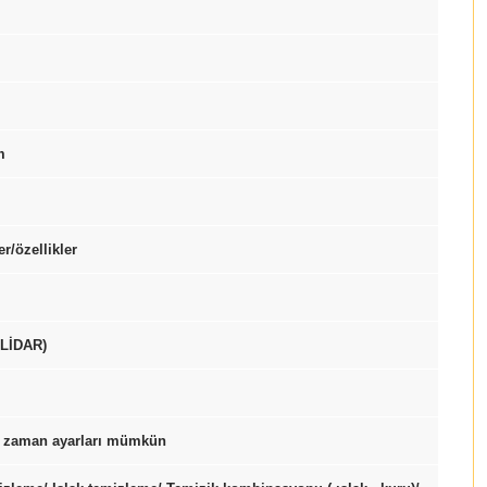
m
r/özellikler
 LİDAR)
ı zaman ayarları mümkün