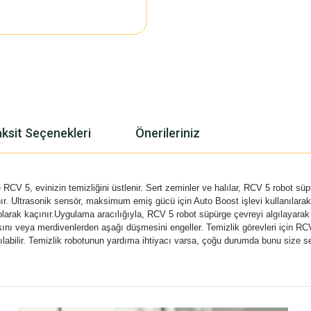
ksit Seçenekleri
Önerileriniz
 RCV 5, evinizin temizliğini üstlenir. Sert zeminler ve halılar, RCV 5 robot s
şınır. Ultrasonik sensör, maksimum emiş gücü için Auto Boost işlevi kullanıla
arak kaçınır.Uygulama aracılığıyla, RCV 5 robot süpürge çevreyi algılayarak
masını veya merdivenlerden aşağı düşmesini engeller. Temizlik görevleri için 
abilir. Temizlik robotunun yardıma ihtiyacı varsa, çoğu durumda bunu size sesli