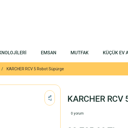
KNOLOJİLERİ
EMSAN
MUTFAK
KÜÇÜK EV 
KARCHER RCV 5 Robot Süpürge
KARCHER RCV 5
%7
0 yorum