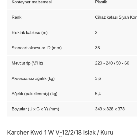
Konteyner malzemesi
Plastik
Renk
Cihaz kafası Siyah Kon
Elektrik kablosu (m)
2
Standart aksesuar ID (mm)
35
Mevcut tip (V/
Hz
)
220 - 240 / 50 - 60
Aksesuarsız ağırlık (kg)
3,6
Ağırlık (paketlenmiş) (kg)
5,4
Boyutlar (U x G x Y) (mm)
349 x 328 x 378
Karcher Kwd 1 W V-12/2/18 Islak / Kuru