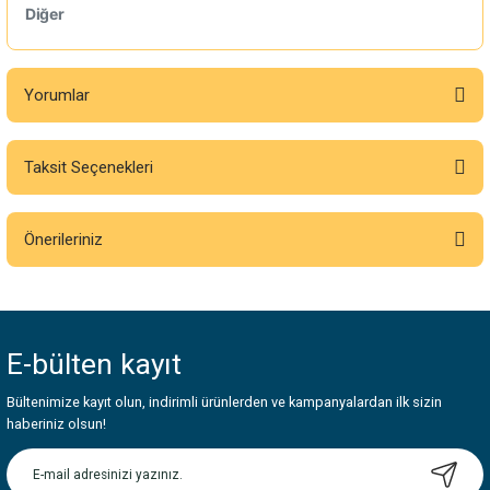
Diğer
Yorumlar
Taksit Seçenekleri
Bu ürüne ilk yorumu siz yapın!
Önerileriniz
Yorum Yaz
Bu ürünün fiyat bilgisi, resim, ürün açıklamalarında ve diğer konularda
yetersiz gördüğünüz noktaları öneri formunu kullanarak tarafımıza
iletebilirsiniz.
E-bülten
kayıt
Görüş ve önerileriniz için teşekkür ederiz.
Bültenimize kayıt olun, indirimli ürünlerden ve kampanyalardan ilk sizin
Ürün resmi kalitesiz, bozuk veya görüntülenemiyor.
haberiniz olsun!
Ürün açıklamasında eksik bilgiler bulunuyor.
Ürün bilgilerinde hatalar bulunuyor.