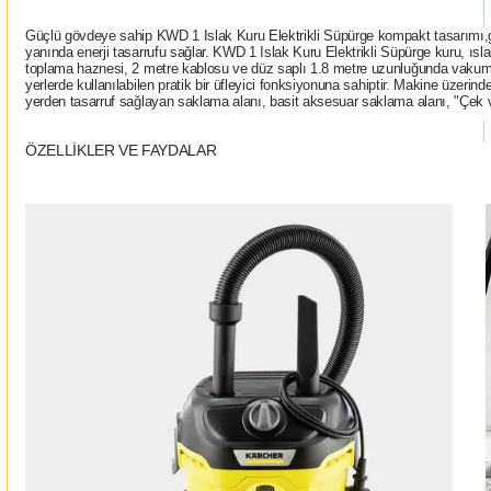
Güçlü gövdeye sahip KWD 1 Islak Kuru Elektrikli Süpürge kompakt tasarımı,
yanında enerji tasarrufu sağlar. KWD 1 Islak Kuru Elektrikli Süpürge kuru, ıslak, 
toplama haznesi, 2 metre kablosu ve düz saplı 1.8 metre uzunluğunda vakum hort
yerlerde kullanılabilen pratik bir üfleyici fonksiyonuna sahiptir. Makine üzerind
yerden tasarruf sağlayan saklama alanı, basit aksesuar saklama alanı, "Çek ve 
ÖZELLİKLER VE FAYDALAR