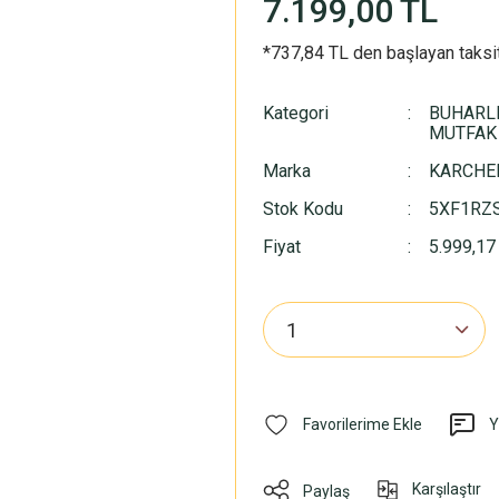
7.199,00 TL
*737,84 TL den başlayan taksit
Kategori
BUHARLI
MUTFAK
Marka
KARCHE
Stok Kodu
5XF1RZ
Fiyat
5.999,17
Y
Karşılaştır
Paylaş