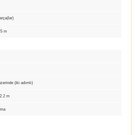
arça(lar)
.5 m
zerinde (iki adımlı)
 2.2 m
ama