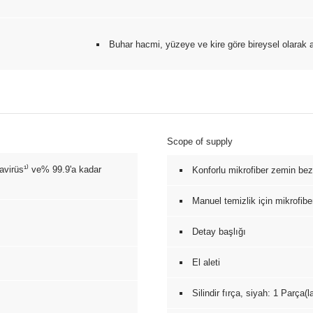
Buhar hacmi, yüzeye ve kire göre bireysel olarak ay
Scope of supply
avirüs¹⁾ ve% 99.9'a kadar
Konforlu mikrofiber zemin bezi
Manuel temizlik için mikrofiber
Detay başlığı
El aleti
Silindir fırça, siyah: 1 Parça(la