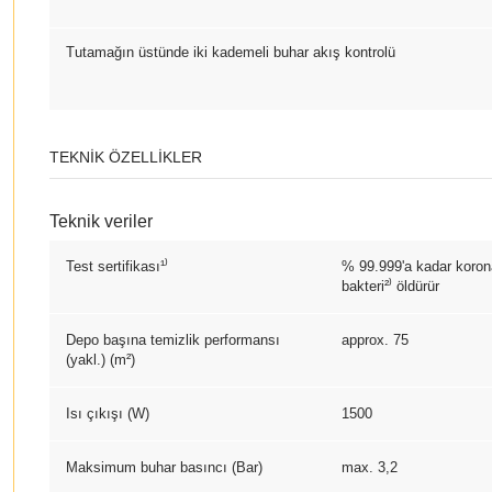
Tutamağın üstünde iki kademeli buhar akış kontrolü
TEKNIK ÖZELLIKLER
Teknik veriler
Test sertifikası¹⁾
% 99.999'a kadar koron
bakteri²⁾ öldürür
Depo başına temizlik performansı
approx. 75
(yakl.) (m²)
Isı çıkışı (W)
1500
Maksimum buhar basıncı (Bar)
max. 3,2