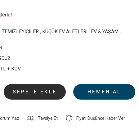
lerle!
 TEMİZLEYİCİLER
,
KÜÇÜK EV ALETLERİ
,
EV & YAŞAM
,
R
SDJ2
 TL + KDV
SEPETE EKLE
HEMEN AL
orum Yaz
Tavsiye Et
Fiyatı Düşünce Haber Ver