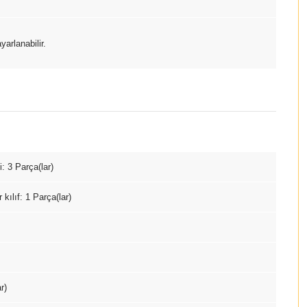
arlanabilir.
: 3 Parça(lar)
 kılıf: 1 Parça(lar)
r)