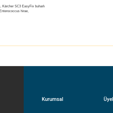
de, Kärcher SC3
EasyFix
buharlı
 (Enterococcus hirae,
yetersiz gördüğünüz noktaları öneri formunu kullanarak tarafımıza iletebilirsiniz
Bu ürüne ilk yorumu siz yapın!
Yorum Yaz
Kurumsal
Üyel