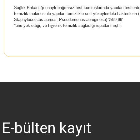
Sağlık Bakanlığı onaylı bağımsız test kuruluşlarında yapılan testler
temizlik makinesi ile yapılan temizlikle sert yüzeylerdeki bakterilerin
Staphylococcus aureus, Pseudomonas aeruginosa) %99,99'
*unu yok ettiği, ve hijyenik temizlik sağladığı ispatlanmıştır.
Bu ürünün fiyat bilgisi, resim, ürün açıklamalarında ve diğer konularda 
Görüş ve önerileriniz için teşekkür ederiz.
Ürün resmi kalitesiz, bozuk veya görüntülenemiyor.
Ürün açıklamasında eksik bilgiler bulunuyor.
Ürün bilgilerinde hatalar bulunuyor.
Ürün fiyatı diğer sitelerden daha pahalı.
E-bülten
kayıt
Bu ürüne benzer farklı alternatifler olmalı.