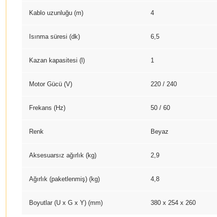
Kablo uzunluğu (m)
4
Isınma süresi (dk)
6,5
Kazan kapasitesi (l)
1
Motor Gücü (V)
220 / 240
Frekans (
Hz
)
50 / 60
Renk
Beyaz
Aksesuarsız ağırlık (kg)
2,9
Ağırlık (paketlenmiş) (kg)
4,8
Boyutlar (U x G x Y) (mm)
380 x 254 x 260