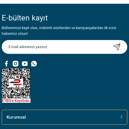
Bu ürünün fiyat bilgisi, resim, ürün açıklamalarında ve diğer konularda
yetersiz gördüğünüz noktaları öneri formunu kullanarak tarafımıza
iletebilirsiniz.
E-bülten
kayıt
Görüş ve önerileriniz için teşekkür ederiz.
Bültenimize kayıt olun, indirimli ürünlerden ve kampanyalardan ilk sizin
Ürün resmi kalitesiz, bozuk veya görüntülenemiyor.
haberiniz olsun!
Ürün açıklamasında eksik bilgiler bulunuyor.
Ürün bilgilerinde hatalar bulunuyor.
Ürün fiyatı diğer sitelerden daha pahalı.
Bu ürüne benzer farklı alternatifler olmalı.
Gönder
Kurumsal