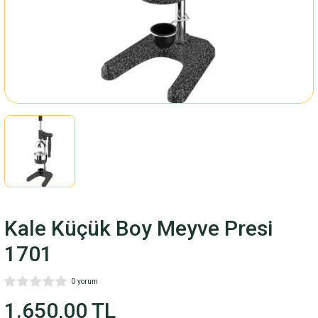
Fincan Takımı
ARI
M
LARI
RİSİ
Kale Küçük Boy Meyve Presi
1701
0 yorum
1.650,00 TL