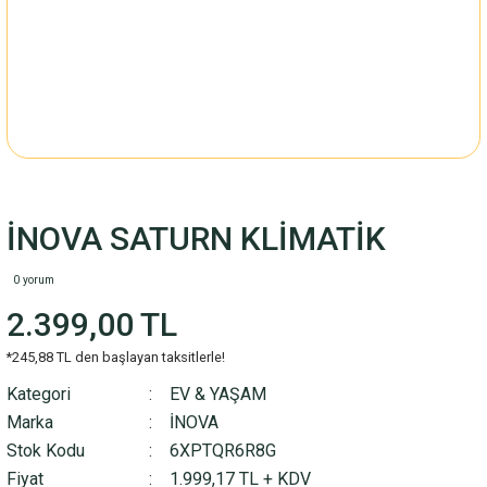
İNOVA SATURN KLİMATİK
0 yorum
2.399,00 TL
*245,88 TL den başlayan taksitlerle!
Kategori
EV & YAŞAM
Marka
İNOVA
Stok Kodu
6XPTQR6R8G
Fiyat
1.999,17 TL + KDV