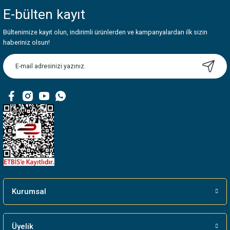
iletebilirsiniz.
E-bülten
kayıt
Görüş ve önerileriniz için teşekkür ederiz.
Bültenimize kayıt olun, indirimli ürünlerden ve kampanyalardan ilk sizin
Ürün resmi kalitesiz, bozuk veya görüntülenemiyor.
haberiniz olsun!
Ürün açıklamasında eksik bilgiler bulunuyor.
Ürün bilgilerinde hatalar bulunuyor.
Ürün fiyatı diğer sitelerden daha pahalı.
Bu ürüne benzer farklı alternatifler olmalı.
Gönder
Kurumsal
Üyelik