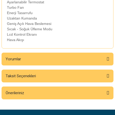
Ayarlanabilir Termostat
Turbo Fan
Enerji Tasarrufu
Uzaktan Kumanda
Geniş Açılı Hava Beslemesi
Sıcak - Soğuk Üfleme Modu
Lcd Kontrol Ekranı
Hava Akışı
Yorumlar
Taksit Seçenekleri
Bu ürüne ilk yorumu siz yapın!
Önerileriniz
Yorum Yaz
Bu ürünün fiyat bilgisi, resim, ürün açıklamalarında ve diğer konularda
yetersiz gördüğünüz noktaları öneri formunu kullanarak tarafımıza