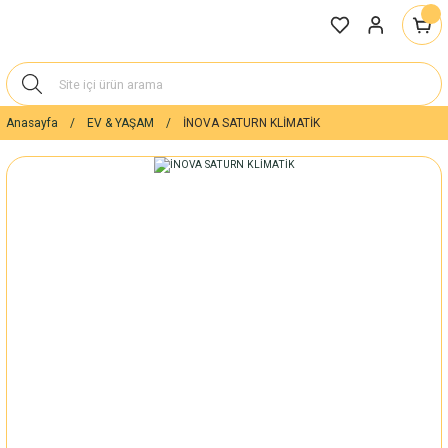
Anasayfa
EV & YAŞAM
İNOVA SATURN KLİMATİK