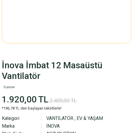
İnova İmbat 12 Masaüstü
Vantilatör
0 yorum
1.920,00 TL
2.400,00 TL
*196,78 TL den başlayan taksitlerle!
Kategori
VANTİLATÖR
,
EV & YAŞAM
Marka
İNOVA