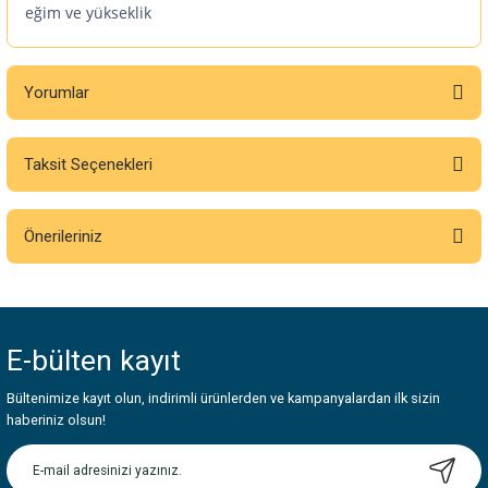
eğim ve yükseklik
Yorumlar
Taksit Seçenekleri
Bu ürüne ilk yorumu siz yapın!
Önerileriniz
Yorum Yaz
Bu ürünün fiyat bilgisi, resim, ürün açıklamalarında ve diğer konularda
yetersiz gördüğünüz noktaları öneri formunu kullanarak tarafımıza
iletebilirsiniz.
E-bülten
kayıt
Görüş ve önerileriniz için teşekkür ederiz.
Bültenimize kayıt olun, indirimli ürünlerden ve kampanyalardan ilk sizin
Ürün resmi kalitesiz, bozuk veya görüntülenemiyor.
haberiniz olsun!
Ürün açıklamasında eksik bilgiler bulunuyor.
Ürün bilgilerinde hatalar bulunuyor.