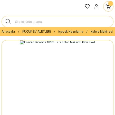
Anasayfa
KÜÇÜK EV ALETLERİ
İçecek Hazırlama
Kahve Makinesi