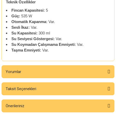
Teknik Özellikler
Fincan Kapasitesi:
5
Güç:
535 W
Otomatik Kapanma:
Var.
Sesli İkaz:
Var.
Su Kapasitesi:
300 ml
Su Seviyesi Göstergesi:
Var.
Su Koymadan Çalışmama Emniyeti:
Var.
Taşma Emniyeti:
Var.
Yorumlar
Taksit Seçenekleri
Bu ürüne ilk yorumu siz yapın!
Önerileriniz
Yorum Yaz