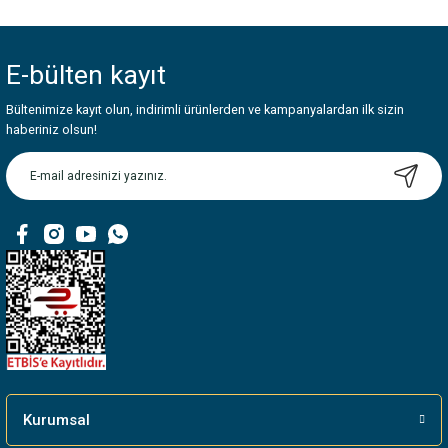
Bu ürünün fiyat bilgisi, resim, ürün açıklamalarında ve diğer konularda
yetersiz gördüğünüz noktaları öneri formunu kullanarak tarafımıza
iletebilirsiniz.
E-bülten
kayıt
Görüş ve önerileriniz için teşekkür ederiz.
Bültenimize kayıt olun, indirimli ürünlerden ve kampanyalardan ilk sizin
Ürün resmi kalitesiz, bozuk veya görüntülenemiyor.
haberiniz olsun!
Ürün açıklamasında eksik bilgiler bulunuyor.
Ürün bilgilerinde hatalar bulunuyor.
Ürün fiyatı diğer sitelerden daha pahalı.
Bu ürüne benzer farklı alternatifler olmalı.
Gönder
Kurumsal