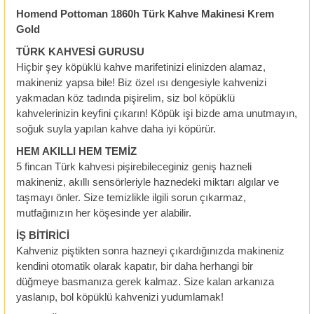
Homend Pottoman 1860h Türk Kahve Makinesi Krem
Gold
TÜRK KAHVESİ GURUSU
Hiçbir şey köpüklü kahve marifetinizi elinizden alamaz,
makineniz yapsa bile! Biz özel ısı dengesiyle kahvenizi
yakmadan köz tadında pişirelim, siz bol köpüklü
kahvelerinizin keyfini çıkarın! Köpük işi bizde ama unutmayın,
soğuk suyla yapılan kahve daha iyi köpürür.
HEM AKILLI HEM TEMİZ
5 fincan Türk kahvesi pişirebileceginiz geniş hazneli
makineniz, akıllı sensörleriyle haznedeki miktarı algılar ve
taşmayı önler. Size temizlikle ilgili sorun çıkarmaz,
mutfağınızın her köşesinde yer alabilir.
İŞ BİTİRİCİ
Kahveniz piştikten sonra hazneyi çıkardığınızda makineniz
kendini otomatik olarak kapatır, bir daha herhangi bir
düğmeye basmanıza gerek kalmaz. Size kalan arkanıza
yaslanıp, bol köpüklü kahvenizi yudumlamak!