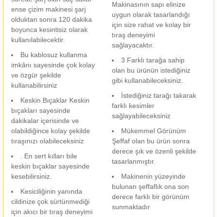
Makinasının sapı elinize
ense çizim makinesi şarj
uygun olarak tasarlandığı
olduktan sonra 120 dakika
için size rahat ve kolay bir
boyunca kesintisiz olarak
tıraş deneyimi
kullanılabilecektir.
sağlayacaktır.
Bu kablosuz kullanma
3 Farklı tarağa sahip
imkânı sayesinde çok kolay
olan bu ürünün istediğiniz
ve özgür şekilde
gibi kullanabileceksiniz.
kullanabilirsiniz
İstediğiniz tarağı takarak
Keskin Bıçaklar Keskin
farklı kesimler
bıçakları sayesinde
sağlayabileceksiniz
dakikalar içerisinde ve
olabildiğince kolay şekilde
Mükemmel Görünüm
tıraşınızı olabileceksiniz
Şeffaf olan bu ürün sonra
derece şık ve özenli şekilde
. En sert kılları bile
tasarlanmıştır.
keskin bıçaklar sayesinde
kesebilirsiniz.
Makinenin yüzeyinde
bulunan şeffaflık ona son
Kesiciliğinin yanında
derece farklı bir görünüm
cildinize çok sürtünmediği
sunmaktadır
için akıcı bir tıraş deneyimi