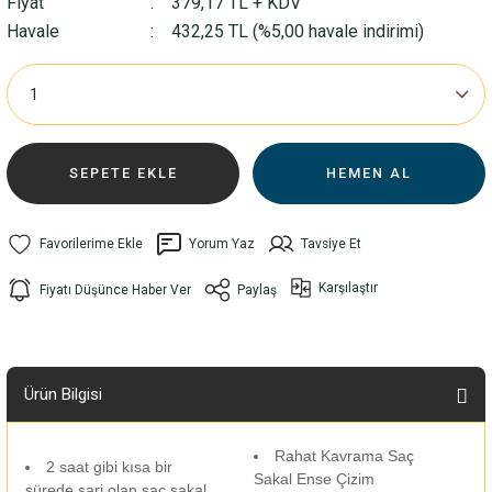
Fiyat
379,17 TL + KDV
Havale
432,25 TL (%5,00 havale indirimi)
SEPETE EKLE
HEMEN AL
Yorum Yaz
Tavsiye Et
Karşılaştır
Fiyatı Düşünce Haber Ver
Paylaş
Ürün Bilgisi
Rahat Kavrama Saç
2 saat gibi kısa bir
Sakal Ense Çizim
sürede şarj olan saç sakal