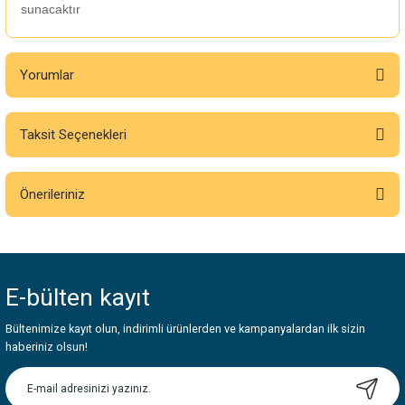
sunacaktır
Yorumlar
Taksit Seçenekleri
Bu ürüne ilk yorumu siz yapın!
Önerileriniz
Yorum Yaz
Bu ürünün fiyat bilgisi, resim, ürün açıklamalarında ve diğer konularda
yetersiz gördüğünüz noktaları öneri formunu kullanarak tarafımıza
iletebilirsiniz.
E-bülten
kayıt
Görüş ve önerileriniz için teşekkür ederiz.
Bültenimize kayıt olun, indirimli ürünlerden ve kampanyalardan ilk sizin
Ürün resmi kalitesiz, bozuk veya görüntülenemiyor.
haberiniz olsun!
Ürün açıklamasında eksik bilgiler bulunuyor.
Ürün bilgilerinde hatalar bulunuyor.