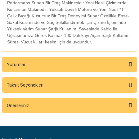
Performans Sunan Bir Traş Makinesidir Yeni Nesil Çizimlerde
Kullanılan Makinedir. Yüksek Devirli Motoru ve Yeni Nesil "T"
Çelik Bıçağı Kusursuz Bir Traş Deneyimi Sunar Özellikle Ense-
Sakal Kesiminde ve Saç Şekillendirmek İçin Çizme İşleminde
Yüksek Verim Sunar Şarjlı Kullanımı Sayesinde Kablo ile
Uğraşmanıza Gerek Kalmaz 180 Dakikayı Aşan Şarjlı Kullanım
Süresi Vücut kılları kesimi için de uygundur.
Yorumlar
Taksit Seçenekleri
Bu ürüne ilk yorumu siz yapın!
Önerileriniz
Yorum Yaz
Bu ürünün fiyat bilgisi, resim, ürün açıklamalarında ve diğer konularda
yetersiz gördüğünüz noktaları öneri formunu kullanarak tarafımıza
iletebilirsiniz.