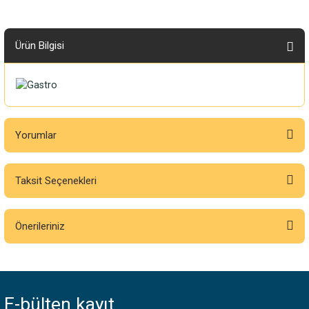
Ürün Bilgisi
Yorumlar
Taksit Seçenekleri
Bu ürüne ilk yorumu siz yapın!
Önerileriniz
Yorum Yaz
Bu ürünün fiyat bilgisi, resim, ürün açıklamalarında ve diğer konularda
yetersiz gördüğünüz noktaları öneri formunu kullanarak tarafımıza
iletebilirsiniz.
E-bülten
kayıt
Görüş ve önerileriniz için teşekkür ederiz.