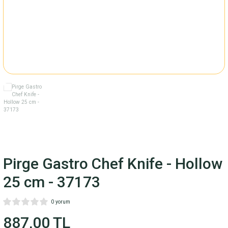
Fincan Takımı
ARI
M
LARI
RİSİ
Pirge Gastro Chef Knife - Hollow
25 cm - 37173
0 yorum
887,00 TL