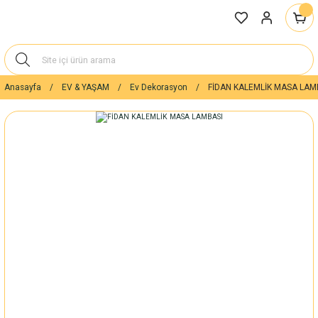
Anasayfa
EV & YAŞAM
Ev Dekorasyon
FİDAN KALEMLİK MASA LAM