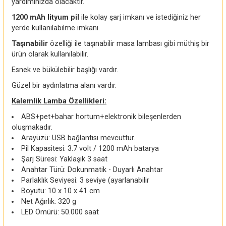
yardımınızda olacaktır.
1200 mAh lityum pil
ile kolay şarj imkanı ve istediğiniz her
yerde kullanılabilme imkanı.
Taşınabilir
özelliği ile taşınabilir masa lambası gibi müthiş bir
ürün olarak kullanılabilir.
Esnek ve bükülebilir başlığı vardır.
Güzel bir aydınlatma alanı vardır.
Kalemlik Lamba Özellikleri:
ABS+pet+bahar hortum+elektronik bileşenlerden
oluşmakadır.
Arayüzü: USB bağlantısı mevcuttur.
Pil Kapasitesi: 3.7 volt / 1200 mAh batarya
Şarj Süresi: Yaklaşık 3 saat
Anahtar Türü: Dokunmatik - Duyarlı Anahtar
Parlaklık Seviyesi: 3 seviye (ayarlanabilir
Boyutu: 10 x 10 x 41 cm
Net Ağırlık: 320 g
LED Ömürü: 50.000 saat