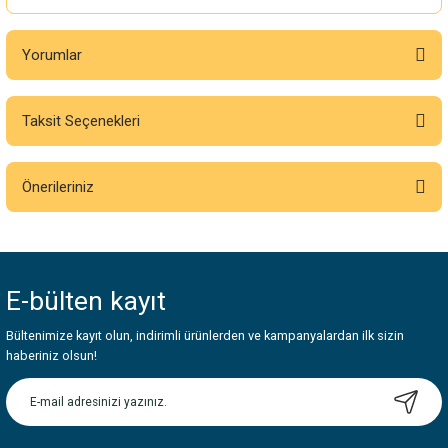
Yorumlar
Taksit Seçenekleri
Bu ürüne ilk yorumu siz yapın!
Önerileriniz
Yorum Yaz
Bu ürünün fiyat bilgisi, resim, ürün açıklamalarında ve diğer konularda
yetersiz gördüğünüz noktaları öneri formunu kullanarak tarafımıza
iletebilirsiniz.
E-bülten
kayıt
Görüş ve önerileriniz için teşekkür ederiz.
Bültenimize kayıt olun, indirimli ürünlerden ve kampanyalardan ilk sizin
Ürün resmi kalitesiz, bozuk veya görüntülenemiyor.
haberiniz olsun!
Ürün açıklamasında eksik bilgiler bulunuyor.
Ürün bilgilerinde hatalar bulunuyor.
Ürün fiyatı diğer sitelerden daha pahalı.