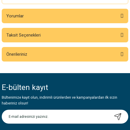
Yorumlar
Taksit Seçenekleri
Bu ürüne ilk yorumu siz yapın!
Önerileriniz
Yorum Yaz
Bu ürünün fiyat bilgisi, resim, ürün açıklamalarında ve diğer konularda
yetersiz gördüğünüz noktaları öneri formunu kullanarak tarafımıza
iletebilirsiniz.
E-bülten
kayıt
Görüş ve önerileriniz için teşekkür ederiz.
Bültenimize kayıt olun, indirimli ürünlerden ve kampanyalardan ilk sizin
Ürün resmi kalitesiz, bozuk veya görüntülenemiyor.
haberiniz olsun!
Ürün açıklamasında eksik bilgiler bulunuyor.
Ürün bilgilerinde hatalar bulunuyor.
Ürün fiyatı diğer sitelerden daha pahalı.