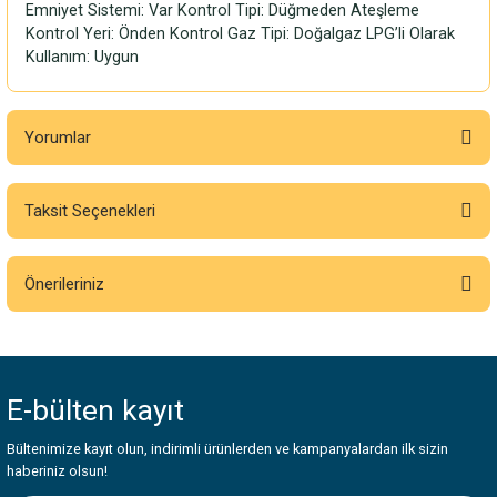
Emniyet Sistemi: Var Kontrol Tipi: Düğmeden Ateşleme
Kontrol Yeri: Önden Kontrol Gaz Tipi: Doğalgaz LPG’li Olarak
Kullanım: Uygun
Yorumlar
Taksit Seçenekleri
Bu ürüne ilk yorumu siz yapın!
Önerileriniz
Yorum Yaz
Bu ürünün fiyat bilgisi, resim, ürün açıklamalarında ve diğer konularda
yetersiz gördüğünüz noktaları öneri formunu kullanarak tarafımıza
iletebilirsiniz.
E-bülten
kayıt
Görüş ve önerileriniz için teşekkür ederiz.
Bültenimize kayıt olun, indirimli ürünlerden ve kampanyalardan ilk sizin
Ürün resmi kalitesiz, bozuk veya görüntülenemiyor.
haberiniz olsun!
Ürün açıklamasında eksik bilgiler bulunuyor.