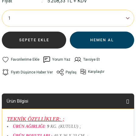
Fiyat
5.208,33 TL + KDV
SEPETE EKLE
HEMEN AL
Yorum Yaz
Tavsiye Et
Karşılaştır
Fiyatı Düşünce Haber Ver
Paylaş
Ürün Bilgisi
TEKNİK ÖZELLİKLER: ;
ÜRÜN AĞIRLIĞI:
9
KG. (KUTULU) ;
ÜRÜN BOYUTLARI
:
40 X 36 X 23 CM. ;