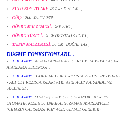
KUTU BOYUTLARI:
46 X 43 X 30 CM. ;
GÜÇ:
1200 WATT / 230V ;
GÖVDE MALZEMESİ:
DKP SAC ;
GÖVDE YÜZEYİ:
ELEKTROSTATİK BOYA ;
TABAN MALZEMESİ:
36 CM. DOĞAL TAŞ ;
DÜĞME FONKSİYONLARI: ;
1. DÜĞME:
AÇMA/KAPAMA 400 DERECELIK ISIYA KADAR
AYARLAMA SEÇENEĞİ ;
2. DÜĞME:
3 KADEMELİ ALT REZİSTANS - ÜST REZİSTANS
- ALT ÜST REZİSTANSLARI AYRI AYRI AÇIP KAPATABİLME
SEÇENEĞİ ;
3. DÜĞME:
(TIMER) SÜRE DOLDUĞUNDA ENERJİYİ
OTOMATİK KESEN 90 DAKİKALIK ZAMAN AYARLAYICISI
(CİHAZIN ÇALIŞMASI İÇİN AÇIK OLMASI GEREKİR)