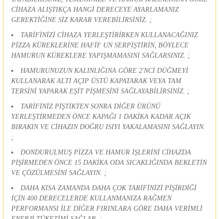
CİHAZA ALIŞTIKÇA HANGİ DERECEYE AYARLAMANIZ
GEREKTİĞİNE SİZ KARAR VEREBİLİRSİNİZ. ;
TARİFİNİZİ CİHAZA YERLEŞTİRİRKEN KULLANACAĞINIZ
PİZZA KÜREKLERİNE HAFİF UN SERPİŞTİRİN, BÖYLECE
HAMURUN KÜREKLERE YAPIŞMAMASINI SAĞLARSINIZ. ;
HAMURUNUZUN KALINLIĞINA GÖRE 2'NCİ DÜĞMEYİ
KULLANARAK ALTI AÇIP ÜSTÜ KAPATARAK VEYA TAM
TERSİNİ YAPARAK EŞİT PİŞMESİNİ SAĞLAYABİLİRSİNİZ. ;
TARİFİNİZ PİŞTİKTEN SONRA DİĞER ÜRÜNÜ
YERLEŞTİRMEDEN ÖNCE KAPAĞI 1 DAKİKA KADAR AÇIK
BIRAKIN VE CİHAZIN DOĞRU ISIYI YAKALAMASINI SAĞLAYIN.
;
DONDURULMUŞ PİZZA VE HAMUR İŞLERİNİ CİHAZDA
PİŞİRMEDEN ÖNCE 15 DAKİKA ODA SICAKLIĞINDA BEKLETİN
VE ÇÖZÜLMESİNİ SAĞLAYIN. ;
DAHA KISA ZAMANDA DAHA ÇOK TARİFİNİZİ PİŞİRDİĞİ
İÇİN 400 DERECELERDE KULLANMANIZA RAĞMEN
PERFORMANSI İLE DİĞER FIRINLARA GÖRE DAHA VERİMLİ
ENERJİ TÜKETİMİ SAĞLAR. ;