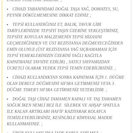
CİHAZI TABANINDAKİ DOĞAL TAŞA YAĞ, DOMATES, SU,
PEYNİR DÖKÜLMEMESİNE DİKKAT EDİNİZ ;
TEPSİ KULLANDIĞINIZ ET, BALIK, TAVUK GİBİ
TARİFLERİNİZDE TEPSİYİ TAŞIN ÜZERİNE YERLEŞTİRİNİZ,
TEPSİYE KOYULAN MALZEMENİN TEPSİ HİZASINI
GEÇMEDİĞİNDEN VE ÜST REZİSTANSA DEĞMEYECEĞİNDEN
EMİN OLUNUZ (ÜST REZİSTANSA YAĞ SIÇRAMAMASI İÇİN
TEPSİ YEMEKLERİNİZİN ÜZERİNİ YAĞLI KAĞITLA
KAPATMANIZ TAVSİYE EDİLİR) , SATICI SAYFAMIZDAN
ÜCRETLİ OLARAK YEDEK TEPSİ TEMİN EDEBİLİRSİNİZ. ;
CİHAZI KULLANDIKTAN SONRA KAPATMAK İÇİN 1. DÜĞME
OLAN DERECE DÜĞMESİNİ SIFIRA GETİRMENİZ VEYA 3.
DÜĞME TIMER'I SIFIRA GETİRMENİZ YETERLİDİR. ;
DOĞAL TAŞI CİHAZ TAMAMEN KAPALI VE TAŞ TAMAMEN
SOĞUK İKEN NEMLİ BEZ İLE SİLEREK VE AHŞAP SPATULA
İLE KALAN ARTIKLARI HAFİF KAZIYARAK KOLAYCA
TEMİZLEYEBİLİRSİNİZ, KESİNLİKLE KİMYASAL MADDE
KULLANMAYINIZ. ;