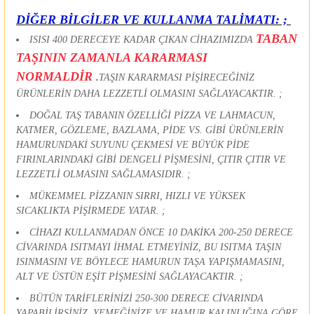
DİĞER BİLGİLER VE KULLANMA TALİMATI: ;
TABAN
ISISI 400 DERECEYE KADAR ÇIKAN CİHAZIMIZDA
TAŞININ ZAMANLA KARARMASI
NORMALDİR
.
TAŞIN KARARMASI PİŞİRECEĞİNİZ
ÜRÜNLERİN DAHA LEZZETLİ OLMASINI SAĞLAYACAKTIR. ;
DOĞAL TAŞ TABANIN ÖZELLİĞİ PİZZA VE LAHMACUN,
KATMER, GÖZLEME, BAZLAMA, PİDE VS. GİBİ ÜRÜNLERİN
HAMURUNDAKİ SUYUNU ÇEKMESİ VE BÜYÜK PİDE
FIRINLARINDAKİ GİBİ DENGELİ PİŞMESİNİ, ÇITIR ÇITIR VE
LEZZETLİ OLMASINI SAĞLAMASIDIR. ;
MÜKEMMEL PİZZANIN SIRRI, HIZLI VE YÜKSEK
SICAKLIKTA PİŞİRMEDE YATAR. ;
CİHAZI KULLANMADAN ÖNCE 10 DAKİKA 200-250 DERECE
CİVARINDA ISITMAYI İHMAL ETMEYİNİZ, BU ISITMA TAŞIN
ISINMASINI VE BÖYLECE HAMURUN TAŞA YAPIŞMAMASINI,
ALT VE ÜSTÜN EŞİT PİŞMESİNİ SAĞLAYACAKTIR. ;
BÜTÜN TARİFLERİNİZİ 250-300 DERECE CİVARINDA
YAPABİLİRSİNİZ, YEMEĞİNİZE VE HAMUR KALINLIĞINA GÖRE