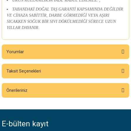
ÜRÜN KULLANILIRSA İADE KABUL EDİLMEZ. ;
TABANDAKİ DOĞAL TAŞ GARANTİ KAPSAMINDA DEĞİLDİR
VE CİHAZA SABİTTİR, DARBE GÖRMEDİĞİ VEYA AŞIRI
SICAKKEN SOĞUK BİR SIVI DÖKÜLMEDİĞİ SÜRECE UZUN
YILLAR DAYANIR.
Yorumlar
Taksit Seçenekleri
Bu ürüne ilk yorumu siz yapın!
Önerileriniz
Yorum Yaz
Bu ürünün fiyat bilgisi, resim, ürün açıklamalarında ve diğer konularda
yetersiz gördüğünüz noktaları öneri formunu kullanarak tarafımıza
iletebilirsiniz.
E-bülten
kayıt
Görüş ve önerileriniz için teşekkür ederiz.