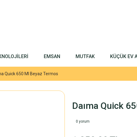
KNOLOJİLERİ
EMSAN
MUTFAK
KÜÇÜK EV 
a Quick 650 Ml Beyaz Termos
Daıma Quick 65
0 yorum