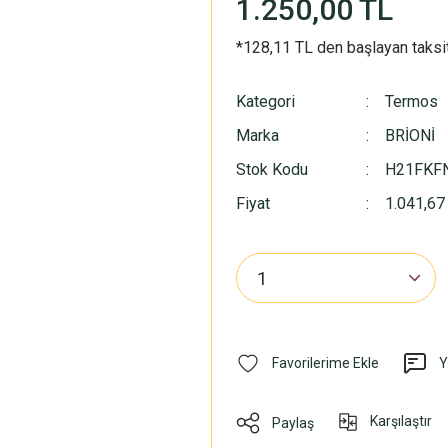
1.250,00 TL
*128,11 TL den başlayan taksit
Kategori
Termos
Marka
BRİONİ
Stok Kodu
H21FKF
Fiyat
1.041,67
Y
Karşılaştır
Paylaş