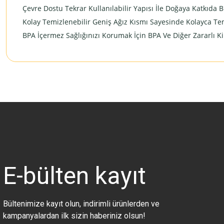
Çevre Dostu Tekrar Kullanılabilir Yapısı İle Doğaya Katkıda B
Kolay Temizlenebilir Geniş Ağız Kısmı Sayesinde Kolayca Tem
BPA İçermez Sağlığınızı Korumak İçin BPA Ve Diğer Zararlı K
Bu ürünün fiyat bilgisi, resim, ürün açıklamalarında ve diğer konularda 
Görüş ve önerileriniz için teşekkür ederiz.
Ürün resmi kalitesiz, bozuk veya görüntülenemiyor.
Ürün açıklamasında eksik bilgiler bulunuyor.
Ürün bilgilerinde hatalar bulunuyor.
Ürün fiyatı diğer sitelerden daha pahalı.
E-bülten
kayıt
Bu ürüne benzer farklı alternatifler olmalı.
Bültenimize kayıt olun, indirimli ürünlerden ve
kampanyalardan ilk sizin haberiniz olsun!