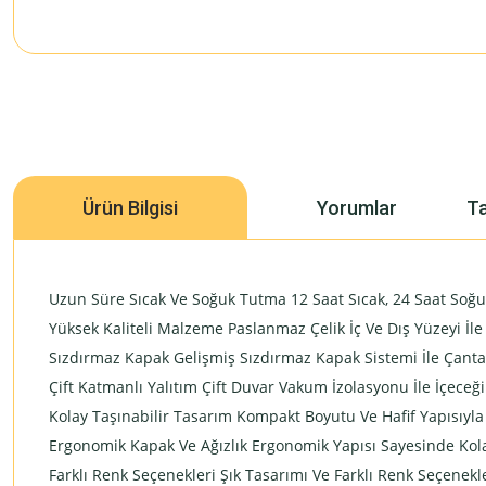
Ürün Bilgisi
Yorumlar
Ta
Uzun Süre Sıcak Ve Soğuk Tutma 12 Saat Sıcak, 24 Saat Soğuk 
Yüksek Kaliteli Malzeme Paslanmaz Çelik İç Ve Dış Yüzeyi İl
Sızdırmaz Kapak Gelişmiş Sızdırmaz Kapak Sistemi İle Çant
Çift Katmanlı Yalıtım Çift Duvar Vakum İzolasyonu İle İçeceği
Kolay Taşınabilir Tasarım Kompakt Boyutu Ve Hafif Yapısıyla 
Ergonomik Kapak Ve Ağızlık Ergonomik Yapısı Sayesinde Kolay
Farklı Renk Seçenekleri Şık Tasarımı Ve Farklı Renk Seçenekl