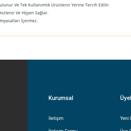
ulunur Ve Tek Kullanımlık Ürünlerin Yerine Tercih Edilir.
izlenir Ve Hijyen Sağlar.
imyasalları İçermez.
yetersiz gördüğünüz noktaları öneri formunu kullanarak tarafımıza iletebilirsiniz
Bu ürüne ilk yorumu siz yapın!
Yorum Yaz
Kurumsal
Üyel
İletişim
Yeni 