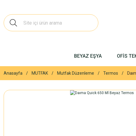
BEYAZ EŞYA
OFİS TE
Anasayfa
MUTFAK
Mutfak Düzenleme
Termos
Daım