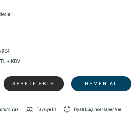
lerle!
N9E4
 TL + KDV
SEPETE EKLE
HEMEN AL
orum Yaz
Tavsiye Et
Fiyatı Düşünce Haber Ver