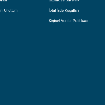
irişi
Gizlilik ve Güvenlik
emi Unuttum
İptal İade Koşullari
Kişisel Veriler Politikası