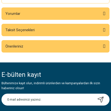
Yorumlar
Taksit Seçenekleri
Bu ürüne ilk yorumu siz yapın!
Önerileriniz
Yorum Yaz
Bu ürünün fiyat bilgisi, resim, ürün açıklamalarında ve diğer konularda
yetersiz gördüğünüz noktaları öneri formunu kullanarak tarafımıza
iletebilirsiniz.
E-bülten
kayıt
Görüş ve önerileriniz için teşekkür ederiz.
Bültenimize kayıt olun, indirimli ürünlerden ve kampanyalardan ilk sizin
Ürün resmi kalitesiz, bozuk veya görüntülenemiyor.
haberiniz olsun!
Ürün açıklamasında eksik bilgiler bulunuyor.
Ürün bilgilerinde hatalar bulunuyor.
Ürün fiyatı diğer sitelerden daha pahalı.