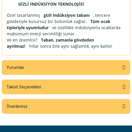
GİZLİ İNDÜKSİYON TEKNOLOJİSİ
Özel tasarlanmış
gizli indüksiyon tabanı
, tencere
gövdesiyle kusursuz bir bütünlük sağlar.
Tüm ocak
tipleriyle uyumludur
ve özellikle indüksiyonlu ocaklarda
maksimum enerji verimliliği sunar.
Ve en önemlisi?
Taban, zamanla gövdeden
ayrılmaz!
Yıllar sonra bile aynı sağlamlık, aynı kalite!
Yorumlar
Taksit Seçenekleri
Bu ürüne ilk yorumu siz yapın!
Önerileriniz
Yorum Yaz
Bu ürünün fiyat bilgisi, resim, ürün açıklamalarında ve diğer konularda
yetersiz gördüğünüz noktaları öneri formunu kullanarak tarafımıza