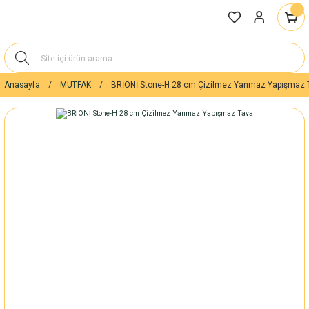
Anasayfa
MUTFAK
BRİONİ Stone-H 28 cm Çizilmez Yanmaz Yapışmaz 