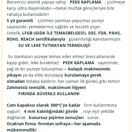
Benzersiz atomik yapıya sahip
PEEK KAPLAMA
, çizilmeye
karşı ultra dayanıklıdır—metal mutfak gereçleriyle bile
rahatça kullanılabilir!
5 yıl garantili
çizilmez-yanmaz-yapışmaz yüzeyi
sayesinde, yemekleriniz sağlıklı ve lezzetli pişer.
Üstelik,
LFGB (GIDA İLE TEMASBELGESİ), SGS, FDA, PAHS,
ROHS, REACH sertifikalarıyla
güvenilirliği kanıtlanmıştır.
SU VE LEKE TUTMAYAN TEKNOLOJİ!
Su damlaları yüzeye temas eder etmez boncuklanarak
kayıp gider, leke bırakmaz!
PEEK KAPLAMA
sayesinde,
yağ ve kir yüzeye tutunamaz—
bulaşık makinesinde
yıkayın
ya da elde durulayıp
kurulamaya gerek
olmadan
dolaba kaldırın, her zaman ilk günkü gibi temiz!
Zahmetsiz temizlik, maksimum hijyen!
FIRINDA GÜVENLE KULLANIN!
Cam kapaksız olarak 300°C’ye kadar
fırın kullanımına
uygun!
4 mm kalınlığındaki gövde
, ısıyı eşit şekilde
dağıtarak
kusursuz pişirme sonuçları
sunar.
Ocaktan fırına, fırından sofraya—her aşamada
mükemmellik!