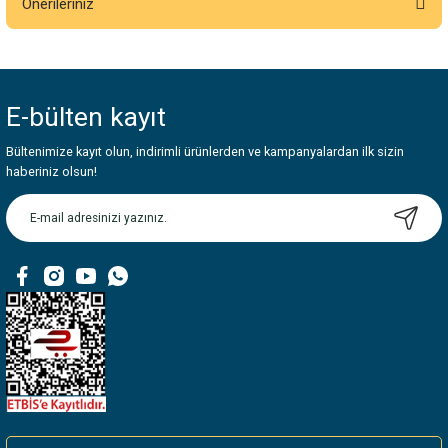
Önerileriniz
Yorum Yaz
Bu ürünün fiyat bilgisi, resim, ürün açıklamalarında ve diğer konularda
yetersiz gördüğünüz noktaları öneri formunu kullanarak tarafımıza
iletebilirsiniz.
E-bülten
kayıt
Görüş ve önerileriniz için teşekkür ederiz.
Bültenimize kayıt olun, indirimli ürünlerden ve kampanyalardan ilk sizin
Ürün resmi kalitesiz, bozuk veya görüntülenemiyor.
haberiniz olsun!
Ürün açıklamasında eksik bilgiler bulunuyor.
Ürün bilgilerinde hatalar bulunuyor.
Ürün fiyatı diğer sitelerden daha pahalı.
Bu ürüne benzer farklı alternatifler olmalı.
Gönder