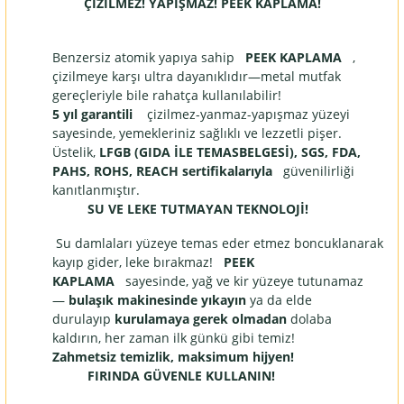
ÇİZİLMEZ! YAPIŞMAZ! PEEK KAPLAMA!
Benzersiz atomik yapıya sahip
PEEK KAPLAMA
,
çizilmeye karşı ultra dayanıklıdır—metal mutfak
gereçleriyle bile rahatça kullanılabilir!
5 yıl garantili
çizilmez-yanmaz-yapışmaz yüzeyi
sayesinde, yemekleriniz sağlıklı ve lezzetli pişer.
Üstelik,
LFGB (GIDA İLE TEMASBELGESİ), SGS, FDA,
PAHS, ROHS, REACH sertifikalarıyla
güvenilirliği
kanıtlanmıştır.
SU VE LEKE TUTMAYAN TEKNOLOJİ!
Su damlaları yüzeye temas eder etmez boncuklanarak
kayıp gider, leke bırakmaz!
PEEK
KAPLAMA
sayesinde, yağ ve kir yüzeye tutunamaz
—
bulaşık makinesinde yıkayın
ya da elde
durulayıp
kurulamaya gerek olmadan
dolaba
kaldırın, her zaman ilk günkü gibi temiz!
Zahmetsiz temizlik, maksimum hijyen!
FIRINDA GÜVENLE KULLANIN!