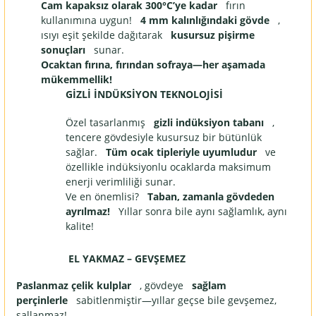
Cam kapaksız olarak 300°C’ye kadar
fırın
kullanımına uygun!
4 mm kalınlığındaki gövde
,
ısıyı eşit şekilde dağıtarak
kusursuz pişirme
sonuçları
sunar.
Ocaktan fırına, fırından sofraya—her aşamada
mükemmellik!
GİZLİ İNDÜKSİYON TEKNOLOJİSİ
Özel tasarlanmış
gizli indüksiyon tabanı
,
tencere gövdesiyle kusursuz bir bütünlük
sağlar.
Tüm ocak tipleriyle uyumludur
ve
özellikle indüksiyonlu ocaklarda maksimum
enerji verimliliği sunar.
Ve en önemlisi?
Taban, zamanla gövdeden
ayrılmaz!
Yıllar sonra bile aynı sağlamlık, aynı
kalite!
EL YAKMAZ – GEVŞEMEZ
Paslanmaz çelik kulplar
, gövdeye
sağlam
perçinlerle
sabitlenmiştir—yıllar geçse bile gevşemez,
sallanmaz!