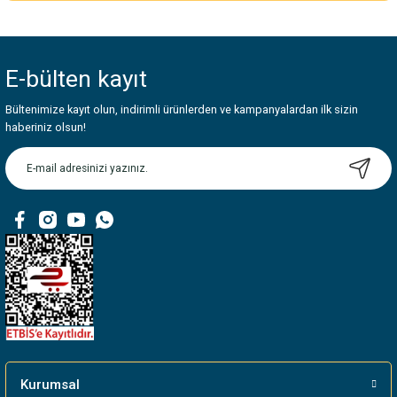
Bu ürünün fiyat bilgisi, resim, ürün açıklamalarında ve diğer konularda
yetersiz gördüğünüz noktaları öneri formunu kullanarak tarafımıza
iletebilirsiniz.
E-bülten
kayıt
Görüş ve önerileriniz için teşekkür ederiz.
Bültenimize kayıt olun, indirimli ürünlerden ve kampanyalardan ilk sizin
Ürün resmi kalitesiz, bozuk veya görüntülenemiyor.
haberiniz olsun!
Ürün açıklamasında eksik bilgiler bulunuyor.
Ürün bilgilerinde hatalar bulunuyor.
Ürün fiyatı diğer sitelerden daha pahalı.
Bu ürüne benzer farklı alternatifler olmalı.
Gönder
Kurumsal