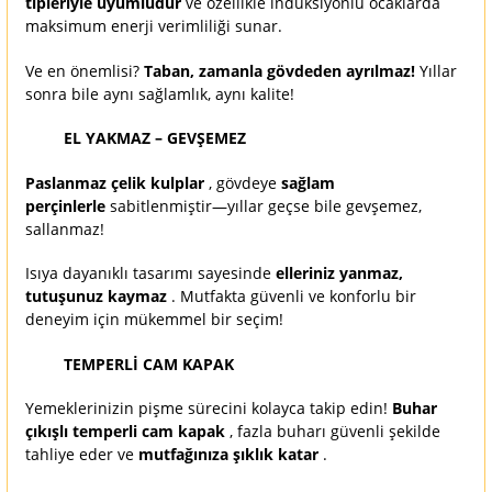
tipleriyle uyumludur
ve özellikle indüksiyonlu ocaklarda
maksimum enerji verimliliği sunar.
Ve en önemlisi?
Taban, zamanla gövdeden ayrılmaz!
Yıllar
sonra bile aynı sağlamlık, aynı kalite!
EL YAKMAZ – GEVŞEMEZ
Paslanmaz çelik kulplar
, gövdeye
sağlam
perçinlerle
sabitlenmiştir—yıllar geçse bile gevşemez,
sallanmaz!
Isıya dayanıklı tasarımı sayesinde
elleriniz yanmaz,
tutuşunuz kaymaz
. Mutfakta güvenli ve konforlu bir
deneyim için mükemmel bir seçim!
TEMPERLİ CAM KAPAK
Yemeklerinizin pişme sürecini kolayca takip edin!
Buhar
çıkışlı temperli cam kapak
, fazla buharı güvenli şekilde
tahliye eder ve
mutfağınıza şıklık katar
.