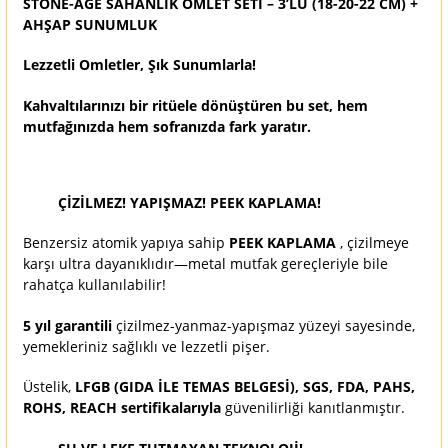
STONE-AGE SAHANLIK OMLET SETİ – 3’LÜ (18-20-22 CM) +
AHŞAP SUNUMLUK
Lezzetli Omletler, Şık Sunumlarla!
Kahvaltılarınızı bir ritüele dönüştüren bu set, hem
mutfağınızda hem sofranızda fark yaratır.
ÇİZİLMEZ! YAPIŞMAZ! PEEK KAPLAMA!
Benzersiz atomik yapıya sahip
PEEK KAPLAMA
, çizilmeye
karşı ultra dayanıklıdır—metal mutfak gereçleriyle bile
rahatça kullanılabilir!
5 yıl garantili
çizilmez-yanmaz-yapışmaz yüzeyi sayesinde,
yemekleriniz sağlıklı ve lezzetli pişer.
Üstelik,
LFGB (GIDA İLE TEMAS BELGESİ), SGS, FDA, PAHS,
ROHS, REACH sertifikalarıyla
güvenilirliği kanıtlanmıştır.