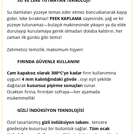
SU VE LEKE TUTMAYAN TEKNOLOJİ!
Su damlaları yüzeye temas eder etmez boncuklanarak kayıp
gider, leke bırakmaz!
PEEK KAPLAMA
sayesinde, yağ ve kir
yüzeye tutunamaz—bulaşık makinesinde yıkayın ya da elde
durulayıp kurulamaya gerek olmadan dolaba kaldırın, her
zaman ilk günkü gibi temiz!
Zahmetsiz temizlik, maksimum hijyen!
FIRINDA GÜVENLE KULLANIN!
Cam kapaksız olarak 300°C’ye kadar
fırın kullanımına
uygun!
4 mm kalınlığındaki gövde
, ısıyı eşit şekilde
dağıtarak
kusursuz pişirme sonuçları
sunar.
Ocaktan fırına, fırından sofraya—her aşamada
mükemmellik!
GİZLİ İNDÜKSİYON TEKNOLOJİSİ
Özel tasarlanmış
gizli indüksiyon tabanı
, tencere
gövdesiyle kusursuz bir bütünlük sağlar.
Tüm ocak