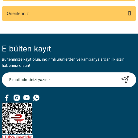
Önerileriniz
Yorum Yaz
Bu ürünün fiyat bilgisi, resim, ürün açıklamalarında ve diğer konularda
yetersiz gördüğünüz noktaları öneri formunu kullanarak tarafımıza
iletebilirsiniz.
E-bülten
kayıt
Görüş ve önerileriniz için teşekkür ederiz.
Bültenimize kayıt olun, indirimli ürünlerden ve kampanyalardan ilk sizin
Ürün resmi kalitesiz, bozuk veya görüntülenemiyor.
haberiniz olsun!
Ürün açıklamasında eksik bilgiler bulunuyor.
Ürün bilgilerinde hatalar bulunuyor.
Ürün fiyatı diğer sitelerden daha pahalı.
Bu ürüne benzer farklı alternatifler olmalı.