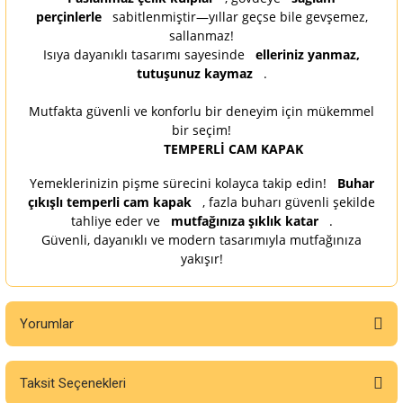
perçinlerle
sabitlenmiştir—yıllar geçse bile gevşemez,
sallanmaz!
Isıya dayanıklı tasarımı sayesinde
elleriniz yanmaz,
tutuşunuz kaymaz
.
Mutfakta güvenli ve konforlu bir deneyim için mükemmel
bir seçim!
TEMPERLİ CAM KAPAK
Yemeklerinizin pişme sürecini kolayca takip edin!
Buhar
çıkışlı temperli cam kapak
, fazla buharı güvenli şekilde
tahliye eder ve
mutfağınıza şıklık katar
.
Güvenli, dayanıklı ve modern tasarımıyla mutfağınıza
yakışır!
Yorumlar
Taksit Seçenekleri
Bu ürüne ilk yorumu siz yapın!