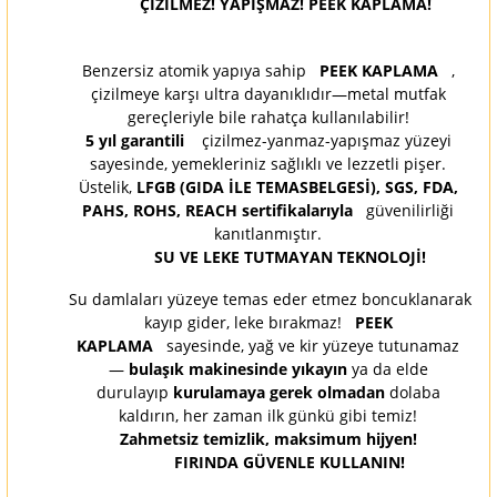
ÇİZİLMEZ! YAPIŞMAZ! PEEK KAPLAMA!
Benzersiz atomik yapıya sahip
PEEK KAPLAMA
,
çizilmeye karşı ultra dayanıklıdır—metal mutfak
gereçleriyle bile rahatça kullanılabilir!
5 yıl garantili
çizilmez-yanmaz-yapışmaz yüzeyi
sayesinde, yemekleriniz sağlıklı ve lezzetli pişer.
Üstelik,
LFGB (GIDA İLE TEMASBELGESİ), SGS, FDA,
PAHS, ROHS, REACH sertifikalarıyla
güvenilirliği
kanıtlanmıştır.
SU VE LEKE TUTMAYAN TEKNOLOJİ!
Su damlaları yüzeye temas eder etmez boncuklanarak
kayıp gider, leke bırakmaz!
PEEK
KAPLAMA
sayesinde, yağ ve kir yüzeye tutunamaz
—
bulaşık makinesinde yıkayın
ya da elde
durulayıp
kurulamaya gerek olmadan
dolaba
kaldırın, her zaman ilk günkü gibi temiz!
Zahmetsiz temizlik, maksimum hijyen!
FIRINDA GÜVENLE KULLANIN!