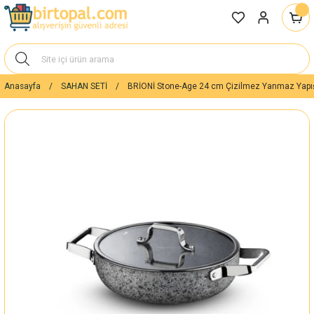
Anasayfa
SAHAN SETİ
BRİONİ Stone-Age 24 cm Çizilmez Yanmaz Yapı