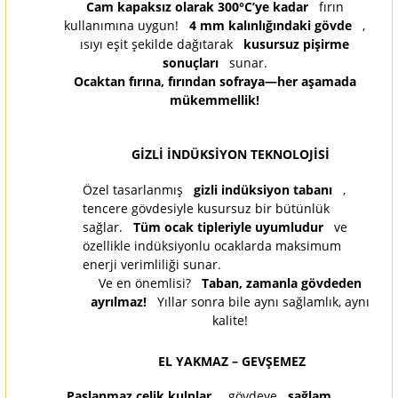
Cam kapaksız olarak 300°C’ye kadar
fırın
kullanımına uygun!
4 mm kalınlığındaki gövde
,
ısıyı eşit şekilde dağıtarak
kusursuz pişirme
sonuçları
sunar.
Ocaktan fırına, fırından sofraya—her aşamada
mükemmellik!
GİZLİ İNDÜKSİYON TEKNOLOJİSİ
Özel tasarlanmış
gizli indüksiyon tabanı
,
tencere gövdesiyle kusursuz bir bütünlük
sağlar.
Tüm ocak tipleriyle uyumludur
ve
özellikle indüksiyonlu ocaklarda maksimum
enerji verimliliği sunar.
Ve en önemlisi?
Taban, zamanla gövdeden
ayrılmaz!
Yıllar sonra bile aynı sağlamlık, aynı
kalite!
EL YAKMAZ – GEVŞEMEZ
Paslanmaz çelik kulplar
, gövdeye
sağlam