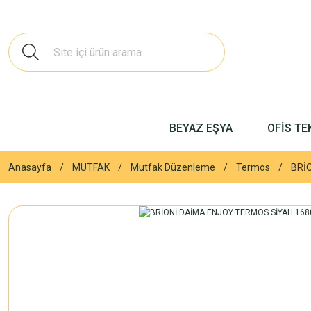
BEYAZ EŞYA
OFİS TE
Anasayfa
MUTFAK
Mutfak Düzenleme
Termos
BRİ