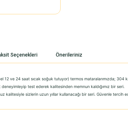
ksit Seçenekleri
Önerileriniz
el 12 ve 24 saat sıcak soğuk tutuyor) termos mataralarımızda; 304 k
 deneyimleyip test ederek kalitesinden memnun kaldığımız bir seri.
alitesiyle sizlerin uzun yıllar kullanacağı bir seri. Güvenle tercih ed
yetersiz gördüğünüz noktaları öneri formunu kullanarak tarafımıza iletebilirsiniz