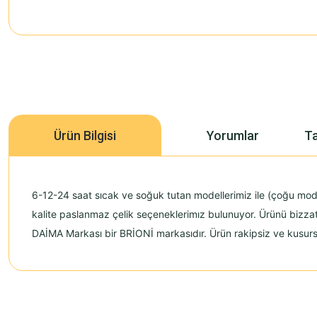
Ürün Bilgisi
Yorumlar
Ta
6-12-24 saat sıcak ve soğuk tutan modellerimiz ile (çoğu mod
kalite paslanmaz çelik seçeneklerimız bulunuyor. Ürünü bizzat
DAİMA Markası bir BRİONİ markasıdır. Ürün rakipsiz ve kusursuz k
Bu ürünün fiyat bilgisi, resim, ürün açıklamalarında ve diğer konularda 