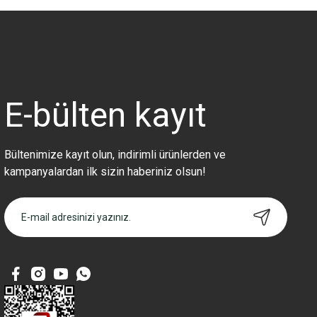
Görüş ve önerileriniz için teşekkür ederiz.
Ürün resmi kalitesiz, bozuk veya görüntülenemiyor.
Ürün açıklamasında eksik bilgiler bulunuyor.
Ürün bilgilerinde hatalar bulunuyor.
Ürün fiyatı diğer sitelerden daha pahalı.
E-bülten
kayıt
Bu ürüne benzer farklı alternatifler olmalı.
Bültenimize kayıt olun, indirimli ürünlerden ve
kampanyalardan ilk sizin haberiniz olsun!