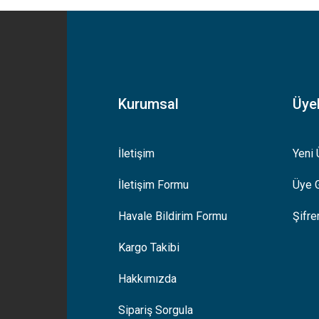
Bu ürüne ilk yorumu siz yapın!
Yorum Yaz
Kurumsal
Üyel
İletişim
Yeni 
İletişim Formu
Üye G
Gönder
Havale Bildirim Formu
Şifr
Kargo Takibi
Hakkımızda
Sipariş Sorgula