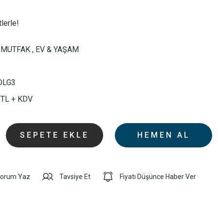
lerle!
,
MUTFAK
,
EV & YAŞAM
DLG3
 TL + KDV
SEPETE EKLE
HEMEN AL
orum Yaz
Tavsiye Et
Fiyatı Düşünce Haber Ver