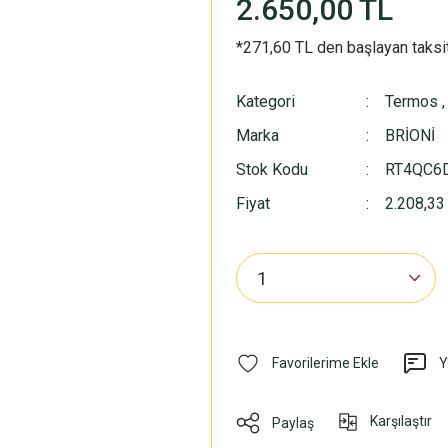
2.650,00 TL
*271,60 TL den başlayan taksit
Kategori
Termos
Marka
BRİONİ
Stok Kodu
RT4QC6
Fiyat
2.208,33
Y
Karşılaştır
Paylaş