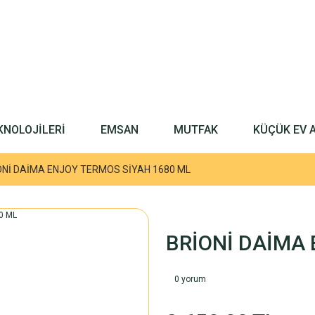
KNOLOJİLERİ
EMSAN
MUTFAK
KÜÇÜK EV 
ONİ DAİMA ENJOY TERMOS SİYAH 1680 ML
BRİONİ DAİMA 
0 yorum