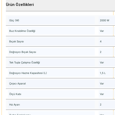
Ürün Özellikleri
Güç (W)
2000 W
Buz Kırabilme Özelliği
Var
Bıçak Sayısı
4
Doğrayıcı Bıçak Sayısı
2
Tek Tuşla Çalışma Özelliği
Var
Doğrayıcı Hazne Kapasitesi (L)
1,5 L
Çırpıcı Aparat
Var
Ölçü Kabı
Var
Hız Ayarı
2
Turbo Fonksiyonu
Var