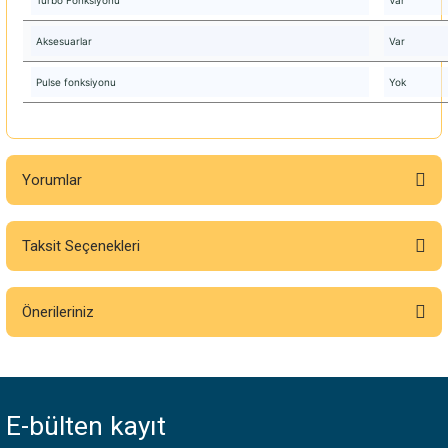
Aksesuarlar
Var
Pulse fonksiyonu
Yok
Yorumlar
Taksit Seçenekleri
Bu ürüne ilk yorumu siz yapın!
Önerileriniz
Yorum Yaz
Bu ürünün fiyat bilgisi, resim, ürün açıklamalarında ve diğer konularda
yetersiz gördüğünüz noktaları öneri formunu kullanarak tarafımıza
iletebilirsiniz.
E-bülten
kayıt
Görüş ve önerileriniz için teşekkür ederiz.