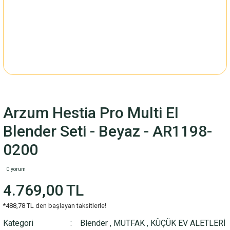
Arzum Hestia Pro Multi El
Blender Seti - Beyaz - AR1198-
0200
0 yorum
4.769,00 TL
*488,78 TL den başlayan taksitlerle!
Kategori
Blender
,
MUTFAK
,
KÜÇÜK EV ALETLERİ