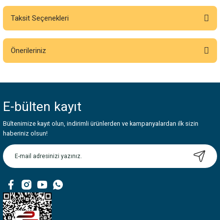
Taksit Seçenekleri
Bu ürüne ilk yorumu siz yapın!
Önerileriniz
Yorum Yaz
Bu ürünün fiyat bilgisi, resim, ürün açıklamalarında ve diğer konularda
yetersiz gördüğünüz noktaları öneri formunu kullanarak tarafımıza
iletebilirsiniz.
E-bülten
kayıt
Görüş ve önerileriniz için teşekkür ederiz.
Bültenimize kayıt olun, indirimli ürünlerden ve kampanyalardan ilk sizin
Ürün resmi kalitesiz, bozuk veya görüntülenemiyor.
haberiniz olsun!
Ürün açıklamasında eksik bilgiler bulunuyor.
Ürün bilgilerinde hatalar bulunuyor.
Ürün fiyatı diğer sitelerden daha pahalı.
Bu ürüne benzer farklı alternatifler olmalı.