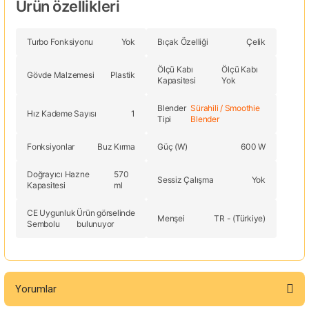
Ürün özellikleri
Turbo Fonksiyonu
Yok
Bıçak Özelliği
Çelik
Ölçü Kabı
Ölçü Kabı
Gövde Malzemesi
Plastik
Kapasitesi
Yok
Blender
Sürahili / Smoothie
Hız Kademe Sayısı
1
Tipi
Blender
Fonksiyonlar
Buz Kırma
Güç (W)
600 W
Doğrayıcı Hazne
570
Sessiz Çalışma
Yok
Kapasitesi
ml
CE Uygunluk
Ürün görselinde
Menşei
TR - (Türkiye)
Sembolu
bulunuyor
Yorumlar