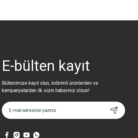
Bu ürünün fiyat bilgisi, resim, ürün açıklamalarında ve diğer konularda 
Görüş ve önerileriniz için teşekkür ederiz.
Ürün resmi kalitesiz, bozuk veya görüntülenemiyor.
Ürün açıklamasında eksik bilgiler bulunuyor.
Ürün bilgilerinde hatalar bulunuyor.
Ürün fiyatı diğer sitelerden daha pahalı.
E-bülten
kayıt
Bu ürüne benzer farklı alternatifler olmalı.
Bültenimize kayıt olun, indirimli ürünlerden ve
kampanyalardan ilk sizin haberiniz olsun!