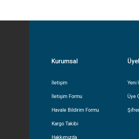
yetersiz gördüğünüz noktaları öneri formunu kullanarak tarafımıza iletebilirsiniz
Bu ürüne ilk yorumu siz yapın!
Yorum Yaz
Kurumsal
Üyel
İletişim
Yeni 
İletişim Formu
Üye G
Gönder
Havale Bildirim Formu
Şifr
Kargo Takibi
Hakkımızda