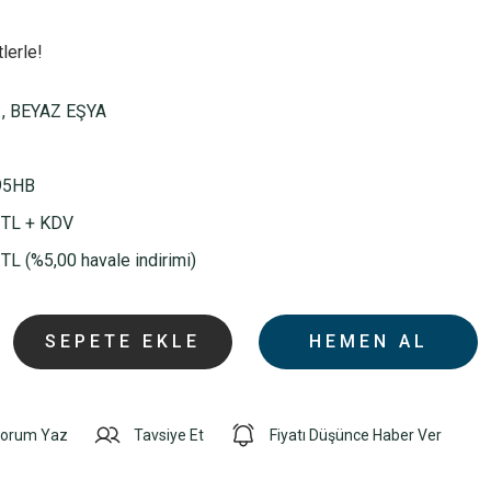
lerle!
,
BEYAZ EŞYA
95HB
 TL + KDV
TL (%5,00 havale indirimi)
SEPETE EKLE
HEMEN AL
orum Yaz
Tavsiye Et
Fiyatı Düşünce Haber Ver