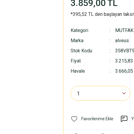
3.859,00 TL
*395,52 TL den başlayan taksit
Kategori
MUTFAK
Marka
alveus
Stok Kodu
358VBT
Fiyat
3.215,83
Havale
3.666,05 
Y