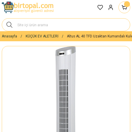
Anasayfa
KÜÇÜK EV ALETLERİ
Altus AL 40 TFD Uzaktan Kumandalı Kule 