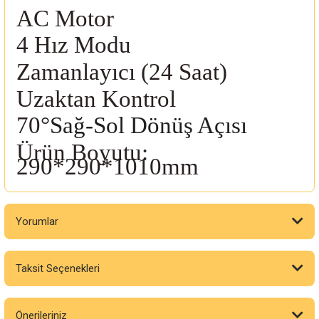
AC Motor
4 Hız Modu
Zamanlayıcı (24 Saat)
Uzaktan Kontrol
70
°Sağ-Sol Dönüş Açısı
Ürün Boyutu:
290*290*1010mm
Yorumlar
Taksit Seçenekleri
Bu ürüne ilk yorumu siz yapın!
Önerileriniz