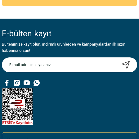
Yorum Yaz
Bu ürünün fiyat bilgisi, resim, ürün açıklamalarında ve diğer konularda
yetersiz gördüğünüz noktaları öneri formunu kullanarak tarafımıza
iletebilirsiniz.
E-bülten
kayıt
Görüş ve önerileriniz için teşekkür ederiz.
Bültenimize kayıt olun, indirimli ürünlerden ve kampanyalardan ilk sizin
Ürün resmi kalitesiz, bozuk veya görüntülenemiyor.
haberiniz olsun!
Ürün açıklamasında eksik bilgiler bulunuyor.
Ürün bilgilerinde hatalar bulunuyor.
Ürün fiyatı diğer sitelerden daha pahalı.
Bu ürüne benzer farklı alternatifler olmalı.
Gönder