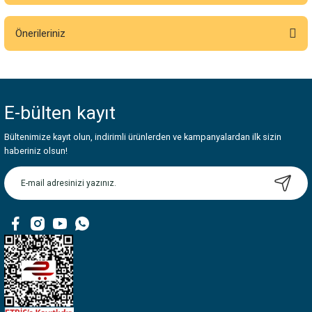
Bu ürüne ilk yorumu siz yapın!
Önerileriniz
Yorum Yaz
Bu ürünün fiyat bilgisi, resim, ürün açıklamalarında ve diğer konularda
yetersiz gördüğünüz noktaları öneri formunu kullanarak tarafımıza
iletebilirsiniz.
E-bülten
kayıt
Görüş ve önerileriniz için teşekkür ederiz.
Bültenimize kayıt olun, indirimli ürünlerden ve kampanyalardan ilk sizin
Ürün resmi kalitesiz, bozuk veya görüntülenemiyor.
haberiniz olsun!
Ürün açıklamasında eksik bilgiler bulunuyor.
Ürün bilgilerinde hatalar bulunuyor.
Ürün fiyatı diğer sitelerden daha pahalı.
Bu ürüne benzer farklı alternatifler olmalı.