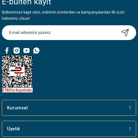
E-bülten
kayıt
Görüş ve önerileriniz için teşekkür ederiz.
Bültenimize kayıt olun, indirimli ürünlerden ve kampanyalardan ilk sizin
Ürün resmi kalitesiz, bozuk veya görüntülenemiyor.
haberiniz olsun!
Ürün açıklamasında eksik bilgiler bulunuyor.
Ürün bilgilerinde hatalar bulunuyor.
Ürün fiyatı diğer sitelerden daha pahalı.
Bu ürüne benzer farklı alternatifler olmalı.
Gönder
Kurumsal
Üyelik