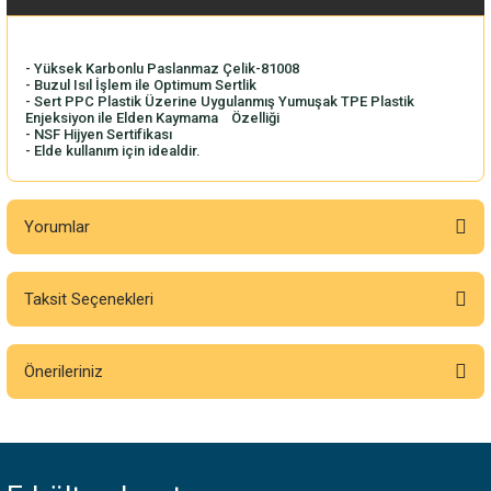
- Yüksek Karbonlu Paslanmaz Çelik-81008
- Buzul Isıl İşlem ile Optimum Sertlik
- Sert PPC Plastik Üzerine Uygulanmış Yumuşak TPE Plastik
Enjeksiyon ile Elden Kaymama Özelliği
- NSF Hijyen Sertifikası
- Elde kullanım için idealdir.
Yorumlar
Taksit Seçenekleri
Bu ürüne ilk yorumu siz yapın!
Önerileriniz
Yorum Yaz
Bu ürünün fiyat bilgisi, resim, ürün açıklamalarında ve diğer konularda
yetersiz gördüğünüz noktaları öneri formunu kullanarak tarafımıza
iletebilirsiniz.