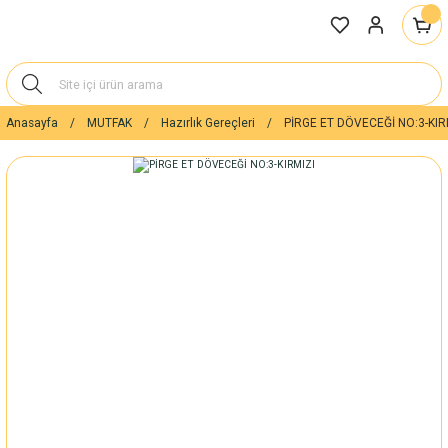
Anasayfa
MUTFAK
Hazırlık Gereçleri
PİRGE ET DÖVECEĞİ NO:3-KIR