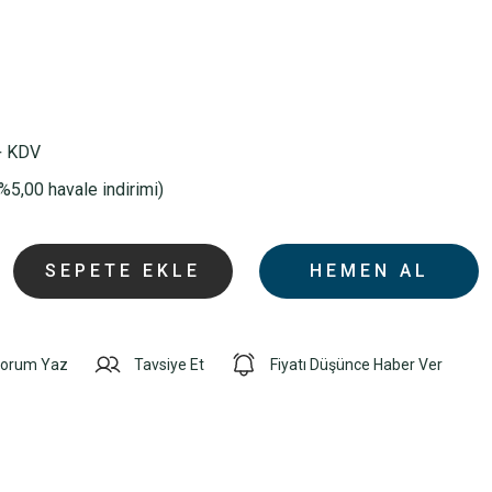
+ KDV
%5,00 havale indirimi)
SEPETE EKLE
HEMEN AL
orum Yaz
Tavsiye Et
Fiyatı Düşünce Haber Ver