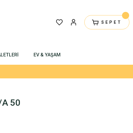
SEPET
ALETLERİ
EV & YAŞAM
/A 50