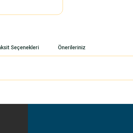
ksit Seçenekleri
Önerileriniz
yetersiz gördüğünüz noktaları öneri formunu kullanarak tarafımıza iletebilirsiniz
Bu ürüne ilk yorumu siz yapın!
Yorum Yaz