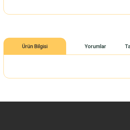
Ürün Bilgisi
Yorumlar
Ta
Bu ürünün fiyat bilgisi, resim, ürün açıklamalarında ve diğer konularda 
Görüş ve önerileriniz için teşekkür ederiz.
Ürün resmi kalitesiz, bozuk veya görüntülenemiyor.
Ürün açıklamasında eksik bilgiler bulunuyor.
Ürün bilgilerinde hatalar bulunuyor.