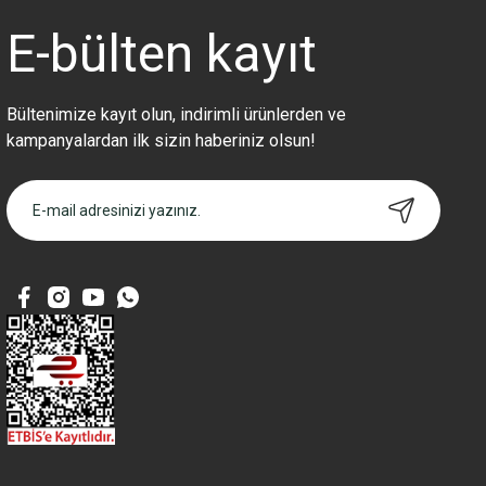
Ürün fiyatı diğer sitelerden daha pahalı.
E-bülten
kayıt
Bu ürüne benzer farklı alternatifler olmalı.
Bültenimize kayıt olun, indirimli ürünlerden ve
kampanyalardan ilk sizin haberiniz olsun!