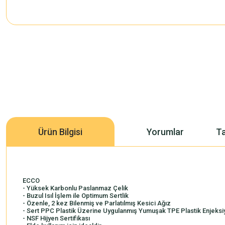
Ürün Bilgisi
Yorumlar
Ta
ECCO
- Yüksek Karbonlu Paslanmaz Çelik
- Buzul Isıl İşlem ile Optimum Sertlik
- Özenle, 2 kez Bilenmiş ve Parlatılmış Kesici Ağız
- Sert PPC Plastik Üzerine Uygulanmış Yumuşak TPE Plastik Enjeksi
- NSF Hijyen Sertifikası