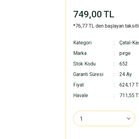
749,00 TL
*76,77 TL den başlayan taksitl
Kategori
Çatal-Ka
Marka
pirge
Stok Kodu
652
Garanti Süresi
24 Ay
Fiyat
624,17 T
Havale
711,55 TL