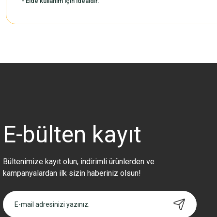
- Elde kullanım için idealdir.
Bu ürünün fiyat bilgisi, resim, ürün açıklamalarında ve diğer konularda 
Görüş ve önerileriniz için teşekkür ederiz.
Ürün resmi kalitesiz, bozuk veya görüntülenemiyor.
Ürün açıklamasında eksik bilgiler bulunuyor.
Ürün bilgilerinde hatalar bulunuyor.
Ürün fiyatı diğer sitelerden daha pahalı.
E-bülten
kayıt
Bu ürüne benzer farklı alternatifler olmalı.
Bültenimize kayıt olun, indirimli ürünlerden ve
kampanyalardan ilk sizin haberiniz olsun!