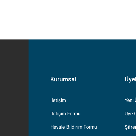
yetersiz gördüğünüz noktaları öneri formunu kullanarak tarafımıza iletebilirsiniz
Bu ürüne ilk yorumu siz yapın!
Yorum Yaz
Kurumsal
Üyel
İletişim
Yeni 
İletişim Formu
Üye G
Gönder
Havale Bildirim Formu
Şifr