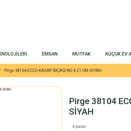
KNOLOJİLERİ
EMSAN
MUTFAK
KÜÇÜK EV 
Pirge 38104 ECCO KASAP BIÇAĞI NO:4 21 CM-SİYAH
Pirge 38104 E
SİYAH
0 yorum