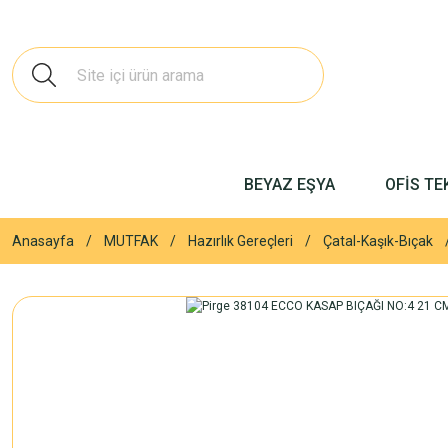
BEYAZ EŞYA
OFİS TE
Anasayfa
MUTFAK
Hazırlık Gereçleri
Çatal-Kaşık-Bıçak