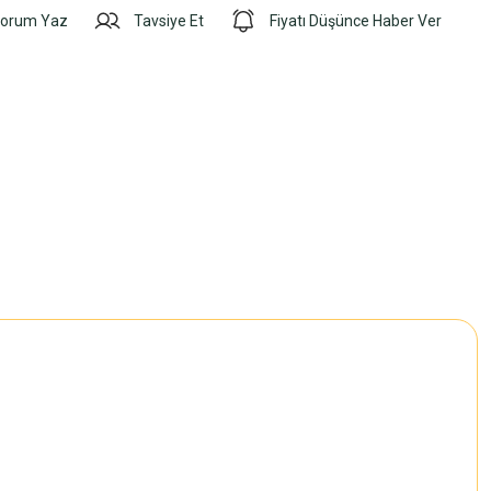
orum Yaz
Tavsiye Et
Fiyatı Düşünce Haber Ver