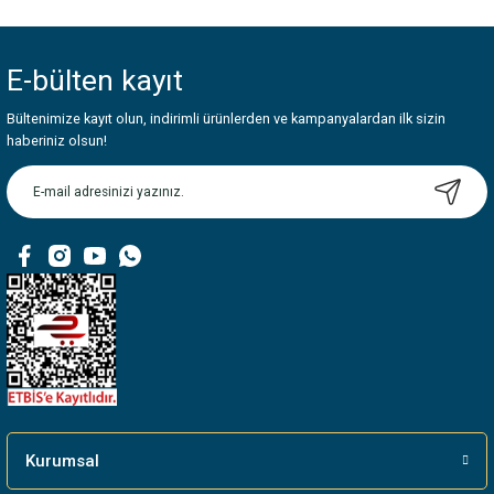
Bu ürünün fiyat bilgisi, resim, ürün açıklamalarında ve diğer konularda
yetersiz gördüğünüz noktaları öneri formunu kullanarak tarafımıza
iletebilirsiniz.
E-bülten
kayıt
Görüş ve önerileriniz için teşekkür ederiz.
Bültenimize kayıt olun, indirimli ürünlerden ve kampanyalardan ilk sizin
Ürün resmi kalitesiz, bozuk veya görüntülenemiyor.
haberiniz olsun!
Ürün açıklamasında eksik bilgiler bulunuyor.
Ürün bilgilerinde hatalar bulunuyor.
Ürün fiyatı diğer sitelerden daha pahalı.
Bu ürüne benzer farklı alternatifler olmalı.
Gönder
Kurumsal