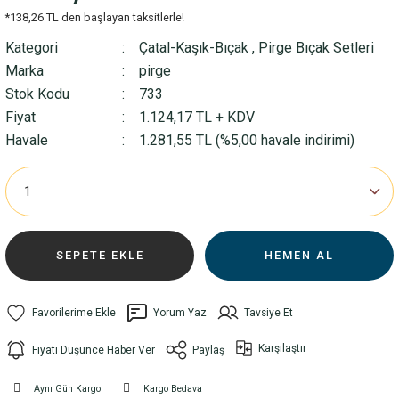
*138,26 TL den başlayan taksitlerle!
Kategori
Çatal-Kaşık-Bıçak
,
Pirge Bıçak Setleri
Marka
pirge
Stok Kodu
733
Fiyat
1.124,17 TL + KDV
Havale
1.281,55 TL (%5,00 havale indirimi)
SEPETE EKLE
HEMEN AL
Yorum Yaz
Tavsiye Et
Karşılaştır
Fiyatı Düşünce Haber Ver
Paylaş
Aynı Gün Kargo
Kargo Bedava