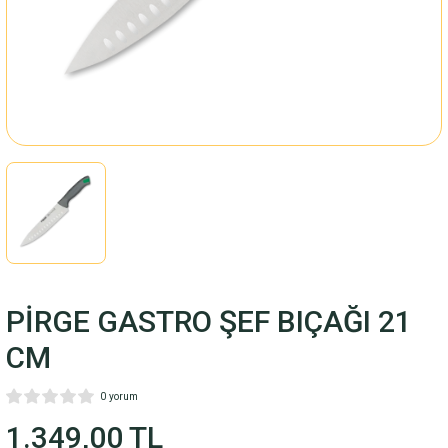
Fincan Takımı
ARI
M
LARI
RİSİ
PİRGE GASTRO ŞEF BIÇAĞI 21
CM
0 yorum
1.349,00 TL