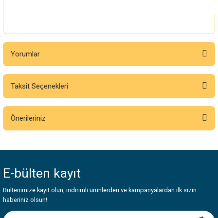
Yorumlar
Taksit Seçenekleri
Bu ürüne ilk yorumu siz yapın!
Önerileriniz
Yorum Yaz
Bu ürünün fiyat bilgisi, resim, ürün açıklamalarında ve diğer konularda
yetersiz gördüğünüz noktaları öneri formunu kullanarak tarafımıza
iletebilirsiniz.
E-bülten
kayıt
Görüş ve önerileriniz için teşekkür ederiz.
Bültenimize kayıt olun, indirimli ürünlerden ve kampanyalardan ilk sizin
Ürün resmi kalitesiz, bozuk veya görüntülenemiyor.
haberiniz olsun!
Ürün açıklamasında eksik bilgiler bulunuyor.