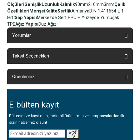
Ölçüleri
Genişlik
Uzunluk
Kalınlık
90mm210mm3mm
Çelik
Özellikleri
Menşei
Kalite
Sertlik
AlmanyaDIN 1.411654 ± 1
HrC
Sap Yapısı
Merkezde Sert PPC + Yüzeyde Yumuşak
TPE
Ağız Yapısı
Düz Ağızlı
Yorumlar
Taksit Seçenekleri
Bu ürüne ilk yorumu siz yapın!
Önerileriniz
Yorum Yaz
Bu ürünün fiyat bilgisi, resim, ürün açıklamalarında ve diğer
konularda yetersiz gördüğünüz noktaları öneri formunu
E-bülten
kayıt
kullanarak tarafımıza iletebilirsiniz.
Görüş ve önerileriniz için teşekkür ederiz.
Bültenimize kayıt olun, indirimli ürünlerden ve kampanyalardan ilk
sizin haberiniz olsun!
Ürün resmi kalitesiz, bozuk veya görüntülenemiyor.
Ürün açıklamasında eksik bilgiler bulunuyor.