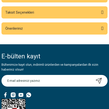
Taksit Seçenekleri
Bu ürüne ilk yorumu siz yapın!
Önerileriniz
Yorum Yaz
Bu ürünün fiyat bilgisi, resim, ürün açıklamalarında ve diğer konularda
yetersiz gördüğünüz noktaları öneri formunu kullanarak tarafımıza
iletebilirsiniz.
E-bülten
kayıt
Görüş ve önerileriniz için teşekkür ederiz.
Bültenimize kayıt olun, indirimli ürünlerden ve kampanyalardan ilk sizin
Ürün resmi kalitesiz, bozuk veya görüntülenemiyor.
haberiniz olsun!
Ürün açıklamasında eksik bilgiler bulunuyor.
Ürün bilgilerinde hatalar bulunuyor.
Ürün fiyatı diğer sitelerden daha pahalı.
Bu ürüne benzer farklı alternatifler olmalı.