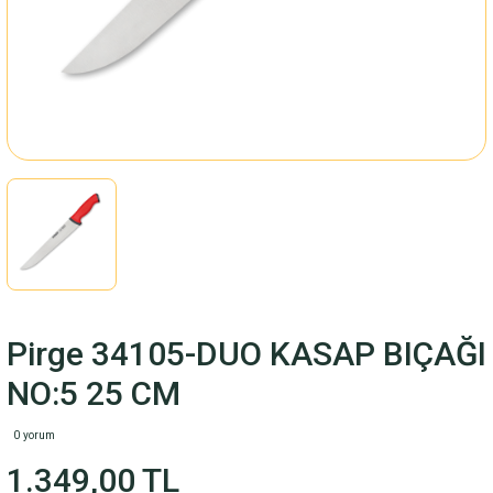
Fincan Takımı
ARI
M
LARI
RİSİ
Pirge 34105-DUO KASAP BIÇAĞI
NO:5 25 CM
0 yorum
1.349,00 TL