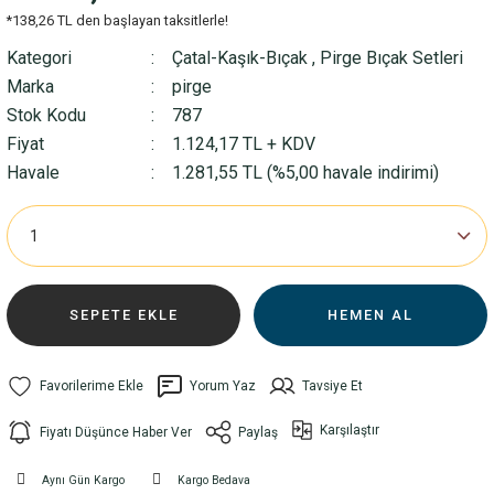
*138,26 TL den başlayan taksitlerle!
Kategori
Çatal-Kaşık-Bıçak
,
Pirge Bıçak Setleri
Marka
pirge
Stok Kodu
787
Fiyat
1.124,17 TL + KDV
Havale
1.281,55 TL (%5,00 havale indirimi)
SEPETE EKLE
HEMEN AL
Yorum Yaz
Tavsiye Et
Karşılaştır
Fiyatı Düşünce Haber Ver
Paylaş
Aynı Gün Kargo
Kargo Bedava